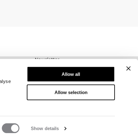
Newsletter
Prenumerera på vårt nyhetsbrev! Få exklusiva
erbjudanden, våra senaste nyheter och mycket
Allow all
mer.
alyse
Allow selection
Show details