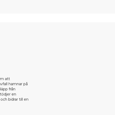
om att
 avfall hamnar på
läpp från
stödjer en
ch bidrar till en