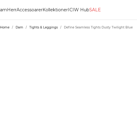
am
Herr
Accessoarer
Kollektioner
ICIW Hub
SALE
Home
/
Dam
/
Tights & Leggings
/
Define Seamless Tights Dusty Twilight Blue