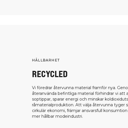
HÅLLBARHET
RECYCLED
Vi föredrar återvunna material framför nya. Gen
återanvända befintliga material förhindrar vi att
soptippar, sparar energi och minskar koldioxiduts
råmaterialproduktion. Att välja återvunna tyger 
cirkulär ekonomi, främjar ansvarsfull konsumtion o
mer hållbar modeindustri.