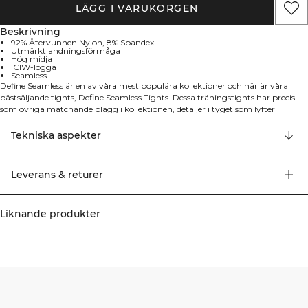
LÄGG I VARUKORGEN
Beskrivning
92% Återvunnen Nylon, 8% Spandex
Utmärkt andningsförmåga
Hög midja
ICIW-logga
Seamless
Define Seamless är en av våra mest populära kollektioner och här är våra
bästsäljande tights, Define Seamless Tights. Dessa träningstights har precis
som övriga matchande plagg i kollektionen, detaljer i tyget som lyfter
designen. Midjebandet har en ribbad stickning som håller in runt midjan och
håller tightsen på plats under träningspasset. På den nedre delen av benen är
Tekniska aspekter
de stickade i en mesh-stickning som gör plagget luftigare. Hela vår Define
kollektion är framtagen för gym-träning men kan givetvis användas till alla
träningsformer! 92% Återvunnen Nylon, 8% Elastan
Leverans & returer
Liknande produkter