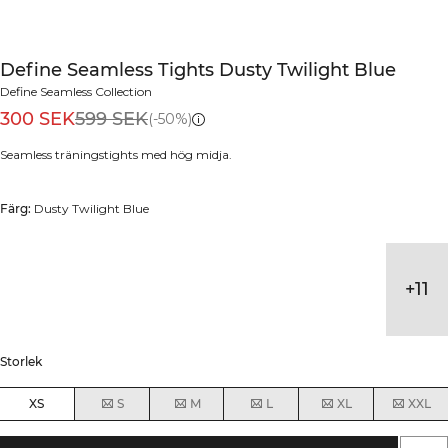
Define Seamless Tights Dusty Twilight Blue
Define Seamless Collection
300 SEK
599 SEK
(-50%)
Seamless träningstights med hög midja.
Färg:
Dusty Twilight Blue
+
11
Storlek
XS
S
M
L
XL
XXL