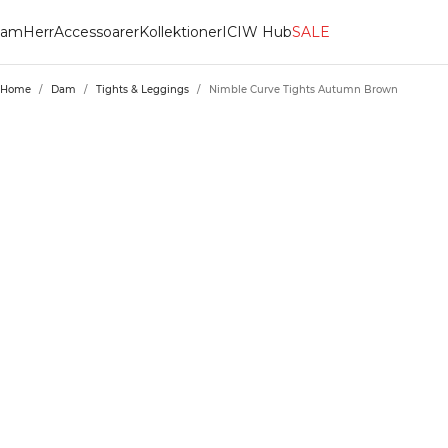
am
Herr
Accessoarer
Kollektioner
ICIW Hub
SALE
Home
/
Dam
/
Tights & Leggings
/
Nimble Curve Tights Autumn Brown