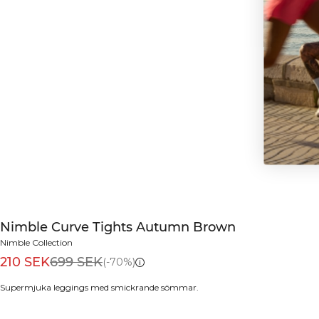
Bli den första att få reda på nya släpp,
erbjudanden och mycket mer!
FÅ 15% RABATT
Nimble Curve Tights Autumn Brown
Nimble Collection
210 SEK
699 SEK
(-70%)
Supermjuka leggings med smickrande sömmar.