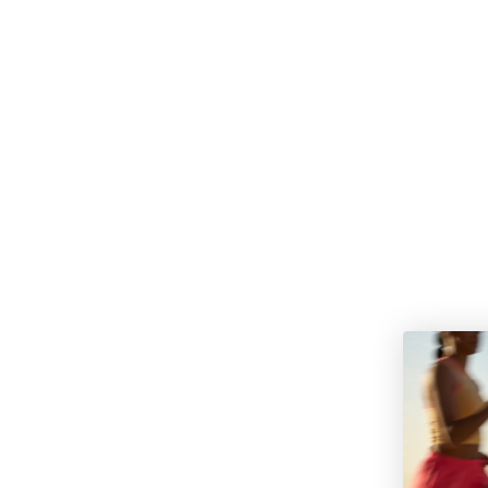
FÅ 15% RABATT PÅ
DIN ORDER
När du prenumererar på vårt nyhetsbrev!