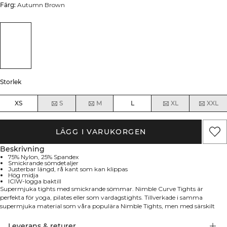
Färg:
Autumn Brown
Storlek
XS
S
M
L
XL
XXL
LÄGG I VARUKORGEN
Beskrivning
75% Nylon, 25% Spandex
Smickrande sömdetaljer
Justerbar längd, rå kant som kan klippas
Hög midja
ICIW-logga baktill
Supermjuka tights med smickrande sömmar. Nimble Curve Tights är
perfekta för yoga, pilates eller som vardagstights. Tillverkade i samma
supermjuka material som våra populära Nimble Tights, men med särskilt
utformade sömdetaljer som framhäver dina kurvor. Tunn resår i midjan håller
dem på plats, och den råa kanten nedtill kan klippas till önskad längd under
Leverans & returer