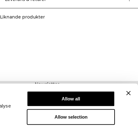
stickningarna i sidsömmen. 75% Nylon, 25% Elastan
Liknande produkter
Newsletter
Prenumerera på vårt nyhetsbrev! Få exklusiva
Allow all
erbjudanden, våra senaste nyheter och mycket
mer.
alyse
Allow selection