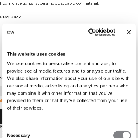
Högmidjade tights i supersmidigt, squat-proof material.
Färg: Black
This website uses cookies
We use cookies to personalise content and ads, to
provide social media features and to analyse our traffic.
We also share information about your use of our site with
Storlek
our social media, advertising and analytics partners who
XS
S
M
L
XL
XXL
may combine it with other information that you’ve
provided to them or that they’ve collected from your use
Few in stock
of their services.
LÄGG I VARUKORGEN
Beskrivning
Consent
Hög midja
Squat proof
Necessary
Selection
Supermjukt premiumtyg