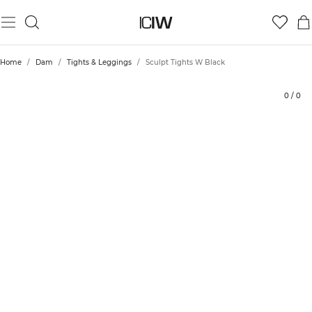
Produkt
Betyg
Hållbarhet
Styla med
Home
/
Dam
/
Tights & Leggings
/
Sculpt Tights W Black
0
/
0