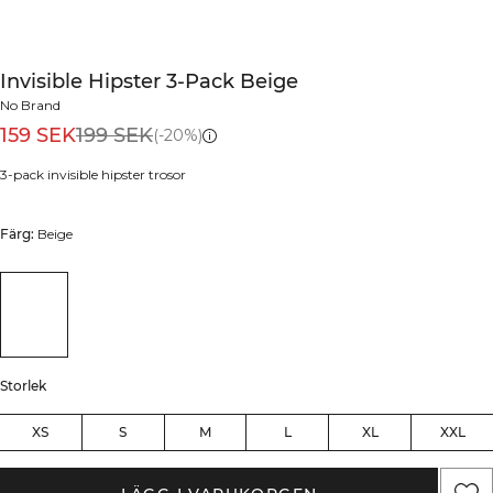
Invisible Hipster 3-Pack Beige
No Brand
159 SEK
199 SEK
(-20%)
3-pack invisible hipster trosor
Färg:
Beige
Storlek
XS
S
M
L
XL
XXL