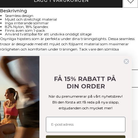
LÄGG I VARUKORGEN
Beskrivning
Seamless design
Mjukt och stretchigt material
Inga irriterande sömmar
82% Nylon, 18% Spandex
Finns även som 1-pack
Använd tvättpåse för att undvika onödigt slitage
Osynliga hipsters som är perfekta under dina träningstights. Dessa seamless
trosor är designade med ett mjukt och följsamt material som maximerar
rörligheten och komforten under träningen. Tack vare den sömlösa
konstruktionen slipper du synliga linjer under kläderna. Tips! Använd
tvättpåse i tvättmaskinen för att undvika onödigt slitage. 82% Nylon, 18%
Tekniska aspekter
elastan
FÅ 15% RABATT PÅ
Leverans & returer
DIN ORDER
Liknande produkter
När du prenumererar på vårt nyhetsbrev!
Bli den första att få reda på nya släpp,
erbjudanden och mycket mer!