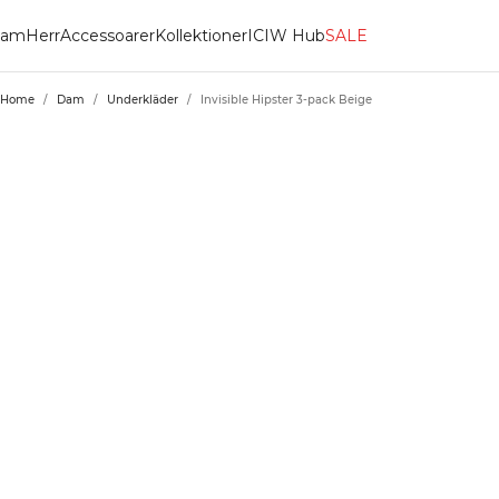
am
Herr
Accessoarer
Kollektioner
ICIW Hub
SALE
Home
/
Dam
/
Underkläder
/
Invisible Hipster 3-pack Beige