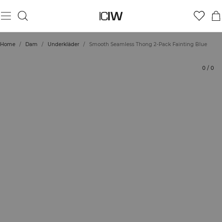
Produkt
Tekniska aspekter
Betyg
Styla med
Home
/
Dam
/
Underkläder
/
Smooth Seamless Thong 2-Pack Fainting Blue
0
/
0