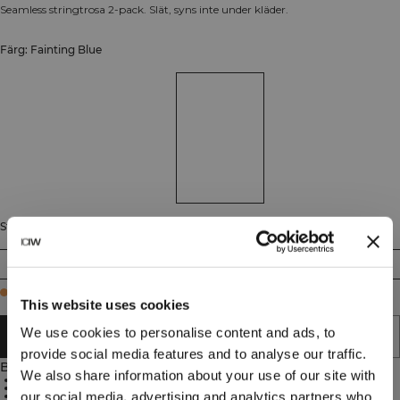
Seamless stringtrosa 2-pack. Slät, syns inte under kläder.
Färg: Fainting Blue
Storlek
XS
S
M
L
XL
XXL
Few in stock
This website uses cookies
We use cookies to personalise content and ads, to
LÄGG I VARUKORGEN
provide social media features and to analyse our traffic.
Beskrivning
We also share information about your use of our site with
Seamless konstruktion
Osynlig under kläderna
our social media, advertising and analytics partners who
Mjukt och stretchigt