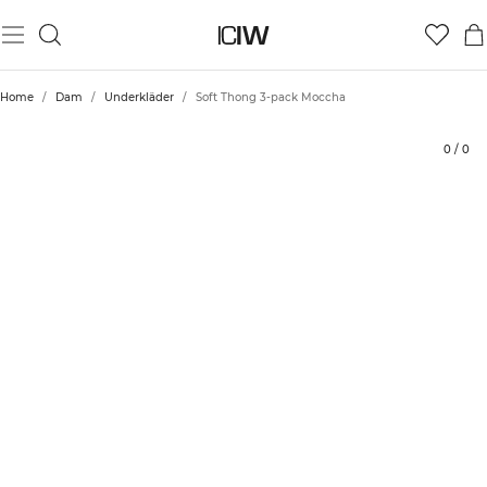
Produkt
Tekniska aspekter
Betyg
Styla med
Home
/
Dam
/
Underkläder
/
Soft Thong 3-pack Moccha
0
/
0