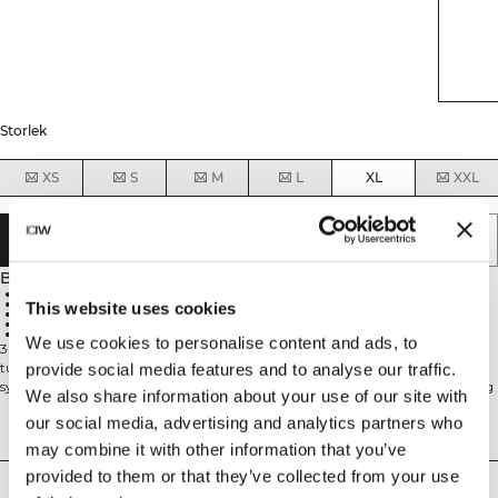
Storlek
XS
S
M
L
XL
XXL
LÄGG I VARUKORGEN
Beskrivning
70% Nylon, 30% Spandex
Optimal andningsförmåga
This website uses cookies
Nästan osynliga under kläder
Mjukt och bekvämt material
3-pack
We use cookies to personalise content and ads, to
3-pack stringtrosor som passar lika bra för träning som till vardags. Det
tunna materialet gör dem nästan osynliga under kläderna och minimerar
provide social media features and to analyse our traffic.
synliga troskanter. Mjukt och bekvämt material som andas bra och håller dig
We also share information about your use of our site with
sval hela dagen. Nästan osynliga under kläder med optimal andningsförmåga
our social media, advertising and analytics partners who
och bekväm passform. Passar både träning och vardag. Tips! Använd
Tekniska aspekter
tvättpåse vid tvätt för att minska risken för onödigt slitage. 70% Nylon, 30%
may combine it with other information that you’ve
Elastan.
provided to them or that they’ve collected from your use
Leverans & returer