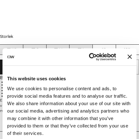
Storlek
XS
S
M
L
XL
XXL
LÄGG I VARUKORGEN
Beskrivning
This website uses cookies
70% Nylon, 30% Spandex
Andas bra
Tunn och nästan osynlig under kläder
We use cookies to personalise content and ads, to
Stringtrosor i 1-pack
Mjukt och bekvämt material
provide social media features and to analyse our traffic.
Använd tvättpåse för att skydda produkten vid tvätt
En tunn och bekväm stringtrosa som fungerar lika bra på gymmet som till
We also share information about your use of our site with
vardags. Med sitt tunna material är den nästan osynlig under kläderna och
our social media, advertising and analytics partners who
motverkar synliga troskanter. Det mjuka materialet andas bra och ger en
behaglig känsla hela dagen. För att bevara produktens kvalitet
may combine it with other information that you’ve
rekommenderar vi att du använder tvättpåse vid tvätt. Tunn och nästan
Tekniska aspekter
provided to them or that they’ve collected from your use
osynlig under kläder. Utmärkt andningsförmåga. Bekväm passform. Perfekt
för träning och vardagsbruk. 1-pack. 70% Nylon, 30% Elastan
of their services.