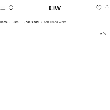
Produkt
Tekniska aspekter
Betyg
Styla med
Home
/
Dam
/
Underkläder
/
Soft Thong White
0
/
0