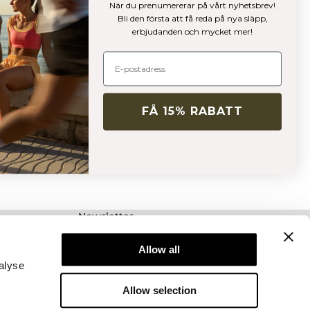
När du prenumererar på vårt nyhetsbrev!
Bli den första att få reda på nya släpp,
erbjudanden och mycket mer!
FÅ 15% RABATT
Newsletter
Prenumerera på vårt nyhetsbrev! Få exklusiva
erbjudanden, våra senaste nyheter och mycket
Allow all
mer.
alyse
Allow selection