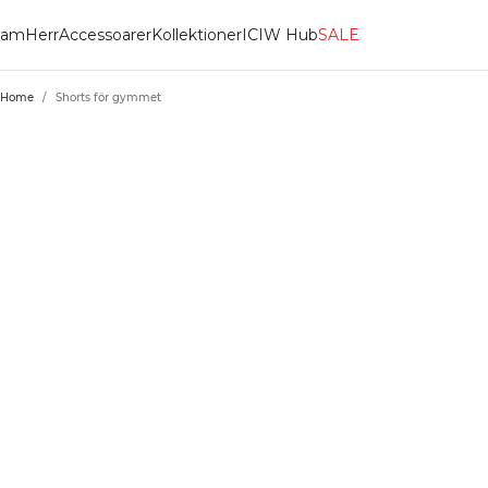
am
Herr
Accessoarer
Kollektioner
ICIW Hub
SALE
Home
/
Shorts för gymmet
SHORTS FÖR