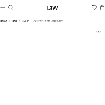
Produkt
Tekniska aspekter
Betyg
Styla med
Home
/
Herr
/
Byxor
/
Activity Pants Dark Grey
0
/
0