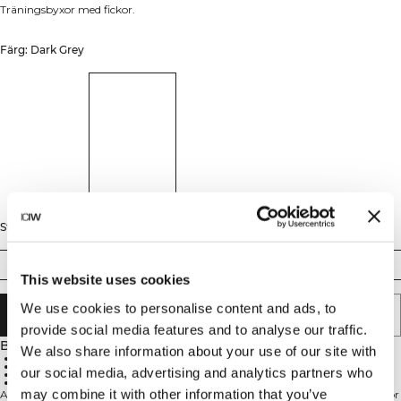
Träningsbyxor med fickor.
Färg: Dark Grey
Storlek
S
M
L
XL
XXL
This website uses cookies
We use cookies to personalise content and ads, to
LÄGG I VARUKORGEN
provide social media features and to analyse our traffic.
Beskrivning
We also share information about your use of our site with
68% bomull, 25% polyester, 7% elastan
Atletisk passform
our social media, advertising and analytics partners who
Praktiska fickor
Reguljär benlängd
may combine it with other information that you’ve
Activity Pants är designade för män med en aktiv livsstil. Dessa träningsbyxor