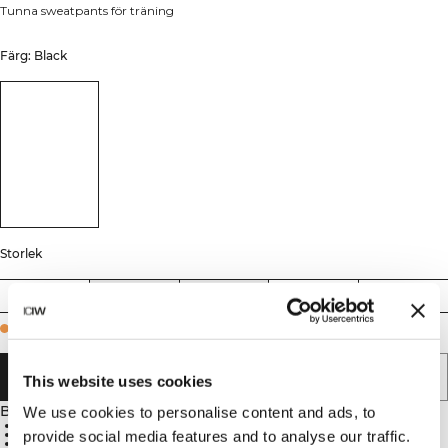
Tunna sweatpants för träning
Färg: Black
Storlek
S
M
L
XL
XXL
Few in stock
LÄGG I VARUKORGEN
This website uses cookies
Beskrivning
We use cookies to personalise content and ads, to
56% bomull, 39% elastan, 5% polyester
Fuktavledande jersey
provide social media features and to analyse our traffic.
Normal passform