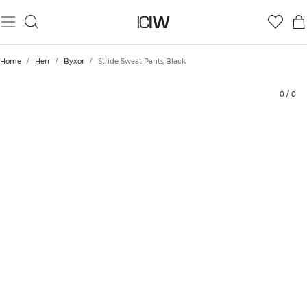
Produkt
Tekniska aspekter
Betyg
Styla med
Home
/
Herr
/
Byxor
/
Stride Sweat Pants Black
0
/
0