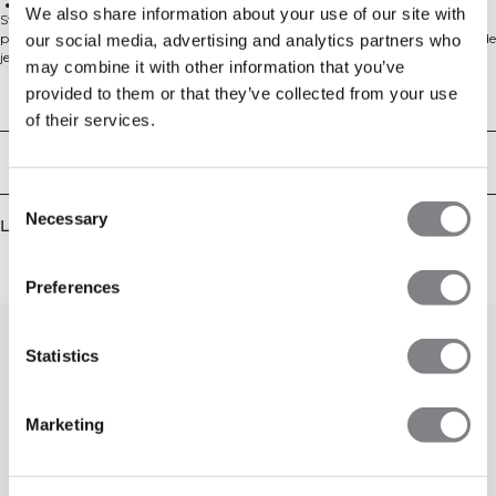
Dragsnöre i midjan
We also share information about your use of our site with
Stride Sweat Pants är träningsbyxan för dig som vill ha en lättare känsla och
pålitlig komfort när intensiteten ökar. Materialet är en tunnare, fuktavledande
our social media, advertising and analytics partners who
jersey som håller dig torr och rörlig genom hela passet. Stride är särskilt
may combine it with other information that you’ve
designad för träning och modellen har en uppdaterad passform jämfört med
provided to them or that they’ve collected from your use
tidigare Stride-modeller – en modern, regular silhuett som följer dina rörelser.
Tekniska aspekter
Elastisk midja med dragsnöre ger en justerbar passform och öppna sidofickor
of their services.
adderar praktisk funktion i vardagen. 56% Bomull, 39% Elastan, 5% Polyester.
Leverans & returer
Consent
Necessary
Selection
Liknande produkter
Preferences
Statistics
Marketing