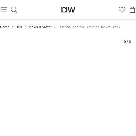
Produkt
Tekniska aspekter
Betyg
Styla med
Home
/
Herr
/
Jackor & Västar
/
Essential Thermal Training Jacket Black
0
/
0