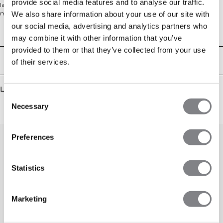
provide social media features and to analyse our traffic.
lager på lager och utomhusaktiviteter. Med hel dragkedja fram, handfickor
med dragkedjor och en atletisk passform erbjuder den värme utan att
We also share information about your use of our site with
begränsa rörligheten. Tillverkad i en isolerad polyester-spandex-blandning är
our social media, advertising and analytics partners who
det ett mångsidigt plagg för kallare träningspass eller vardagligt aktivt bruk.
Tekniska aspekter
may combine it with other information that you’ve
provided to them or that they’ve collected from your use
Leverans & returer
of their services.
Liknande produkter
Consent
Necessary
Selection
0
/
0
Preferences
Statistics
Marketing