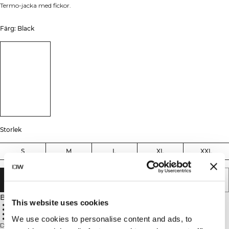
Termo-jacka med fickor.
Färg: Black
Storlek
S
M
L
XL
XXL
LÄGG I VARUKORGEN
Beskrivning
This website uses cookies
91% Polyester, 9% Elastan
Isolerat fleece
Hel dragkedja
We use cookies to personalise content and ads, to
Fickor med dragkedja
Del av vår Essentials-kollektion, denna fleece-träningsjacka är designad för