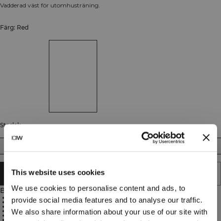
Vadderad väst för utomhusträning.
Färg: Red
Storlek
S
M
L
XL
XXL
This website uses cookies
SLUTSÅLD - MEDDELA MIG
We use cookies to personalise content and ads, to
Beskrivning
94% Nylon, 6% Spandex
provide social media features and to analyse our traffic.
100% Polyester foder och isolering
3M-isolering för optimal värme
Hög krage
We also share information about your use of our site with
Sidofickor och innerficka på bröstet
Oversized passform