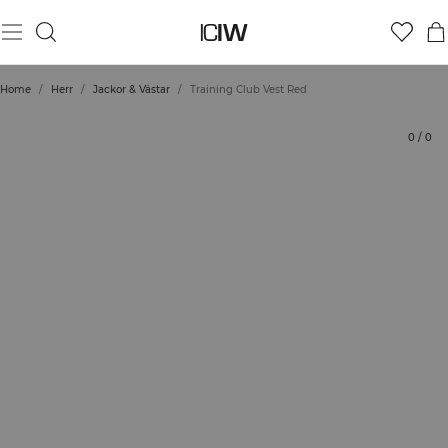
Produkt
Tekniska aspekter
Betyg
Styla med
Home
/
Herr
/
Jackor & Västar
/
Training Club Vest Red
0
/
0