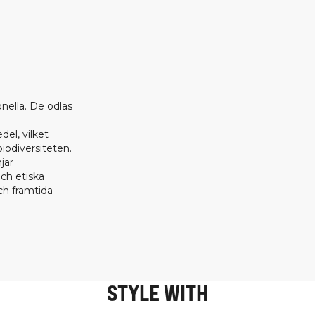
onella. De odlas
el, vilket
biodiversiteten.
jar
ch etiska
h framtida
STYLE WITH