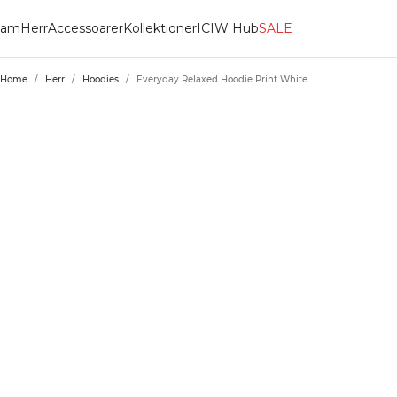
am
Herr
Accessoarer
Kollektioner
ICIW Hub
SALE
Home
/
Herr
/
Hoodies
/
Everyday Relaxed Hoodie Print White