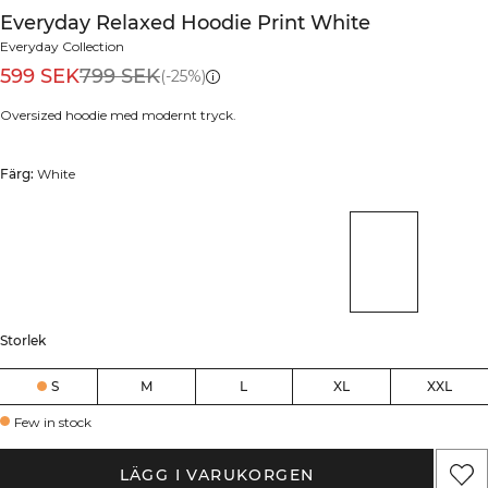
Everyday Relaxed Hoodie Print White
Everyday Collection
599 SEK
799 SEK
(-25%)
Oversized hoodie med modernt tryck.
Färg:
White
Storlek
S
M
L
XL
XXL
Few in stock
LÄGG I VARUKORGEN