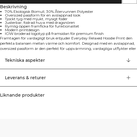
Beskrivning
70% Ekologisk Bomull, 30% Återvunnen Polyester
Oversized passform för en avslappnad look
Tjockt tyg med mjukt, mysigt foder
Justerbar, fodrad huva med dragsnören
Rymlig öppen framficka för funktionalitet
Modern printdesign
ICIW broderad logotyp på framsidan för premium finish
Framtagen för vardagligt bruk erbjuder Everyday Relaxed Hoodie Print den
perfekta balansen mellan värme och komfort. Designad med en avslappnad,
oversized passform är den perfekt för uppvärmning, vardagliga utflykter eller
helt enkelt för att koppla av hemma. Hoodien har ett modernt tryck, en
mysig justerbar huva med foder och en rymlig framficka för både stil och
Tekniska aspekter
bekvämlighet. Tillverkad av tjockt, mjukfodrat tyg ger den en
premiumkänsla, samtidigt som den pryds med ICIW:s broderade logotyp för
en extra sofistikerad look. 70% Ekologisk Bomull, 30% Återvunnen Polyester.
Leverans & returer
Liknande produkter