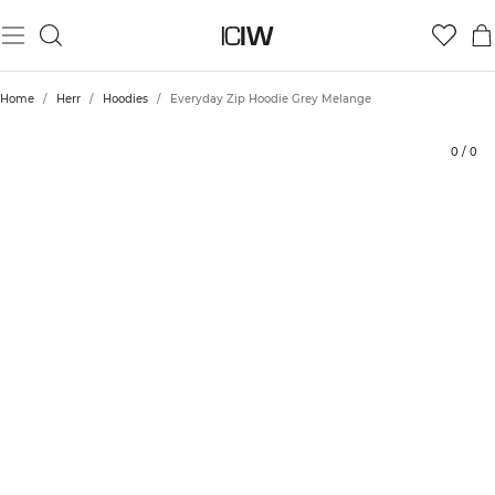
Produkt
Tekniska aspekter
Betyg
Hållbarhet
Styla med
Home
/
Herr
/
Hoodies
/
Everyday Zip Hoodie Grey Melange
0
/
0