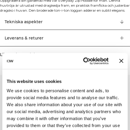
Uppgradera din garderob med vår Everyday Zip Hoodie för män. Denna
huvtröja är utrustad med dragkedja fram, en praktisk framficka och justerbar
dragsko i huvan. Den broderade ton-i-ton loggan adderar en subtil elegans.
Tillverkad i bomullsfleece med borstad insida för överlägsen värme och
bekväm passform. Dragkedja fram, frontficka, justerbar dragsko i huvan,
Tekniska aspekter
broderad logga, borstad insida för extra komfort. 70% ekologisk bomull, 30%
återvunnen polyester
Leverans & returer
Liknande produkter
This website uses cookies
We use cookies to personalise content and ads, to
provide social media features and to analyse our traffic.
We also share information about your use of our site with
our social media, advertising and analytics partners who
may combine it with other information that you’ve
provided to them or that they’ve collected from your use