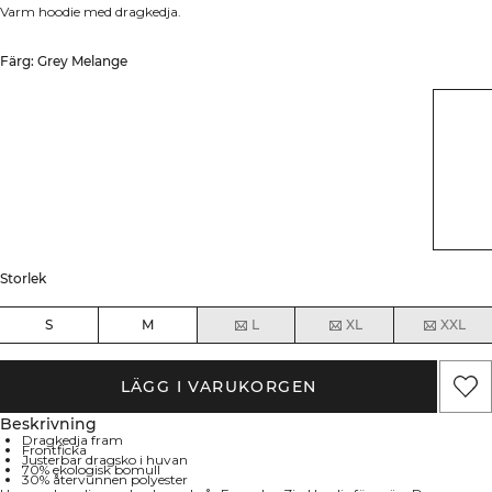
Varm hoodie med dragkedja.
Färg: Grey Melange
Storlek
S
M
L
XL
XXL
LÄGG I VARUKORGEN
Beskrivning
Dragkedja fram
Frontficka
Justerbar dragsko i huvan
70% ekologisk bomull
30% återvunnen polyester