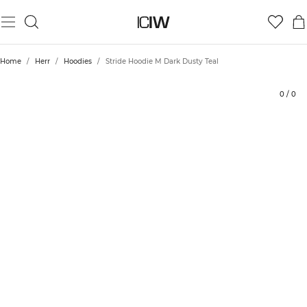
Produkt
Tekniska aspekter
Betyg
Styla med
Home
/
Herr
/
Hoodies
/
Stride Hoodie M Dark Dusty Teal
0
/
0