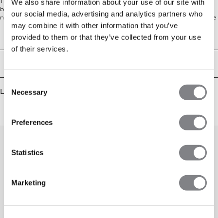
Träningshoodie för gym och uppvärmning. Stride Hoodie är tillverkad i en
We also share information about your use of our site with
bekväm bomullsblandning som behåller formen tvätt efter tvätt. Den är
our social media, advertising and analytics partners who
något längre bak för ökad komfort, har en fodrad huva med gummidoppade
may combine it with other information that you’ve
dragsnören och små sidoslitsar med förstärkningar. 59.4% Bomull, 34.1%
Polyester, 6.5% Elastan
Tekniska aspekter
provided to them or that they’ve collected from your use
of their services.
Leverans & returer
Consent
Liknande produkter
Necessary
Selection
Preferences
Statistics
Marketing