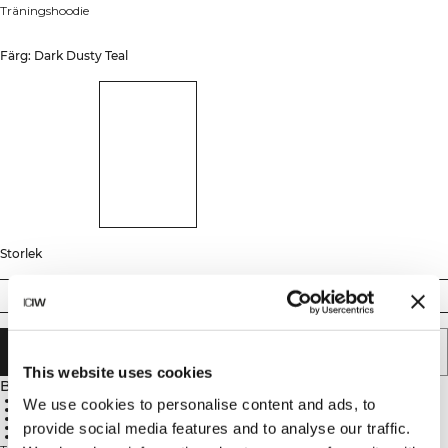
Träningshoodie
Färg: Dark Dusty Teal
Storlek
S
M
L
XL
XXL
LÄGG I VARUKORGEN
This website uses cookies
Beskrivning
59.4% Bomull, 34.1% Polyester, 6.5% Elastan
We use cookies to personalise content and ads, to
Fodrad huva
Standard passform
provide social media features and to analyse our traffic.
Små sidoslitsar med förstärkningar
Längre bakkant för komfort och stil