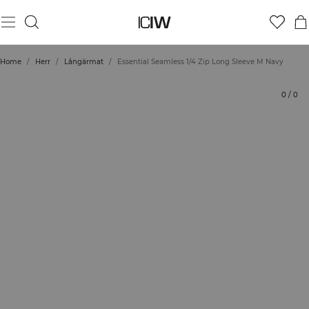
Produkt
Tekniska aspekter
Betyg
Hållbarhet
Styla med
Home
/
Herr
/
Långärmat
/
Essential Seamless 1/4 Zip Long Sleeve M Navy
0
/
0