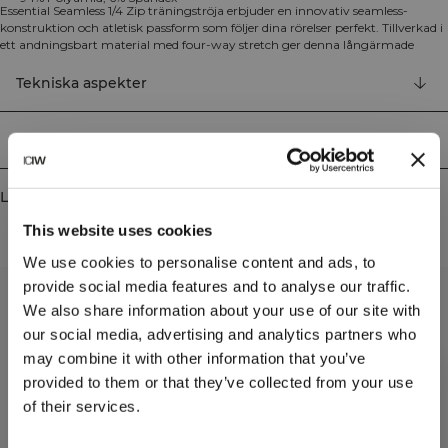
Essential Seamless 1/4 Zip träningströja erbjuder en innovativ seamless-
konstruktion och atletisk passform som följer dina rörelser perfekt. Tillverkad i
ett andningsbart material med four-way stretch ger denna långärmade
träningströja maximal komfort under alla träningspass, uppvärmning och
vardagsaktiviteter. Den praktiska quarter-zip designen låter dig enkelt justera
Tekniska aspekter
ventilationen efter behov. 94% Polyamid, 6% Elastan
Leverans & returer
Liknande produkter
This website uses cookies
We use cookies to personalise content and ads, to
provide social media features and to analyse our traffic.
We also share information about your use of our site with
our social media, advertising and analytics partners who
may combine it with other information that you’ve
provided to them or that they’ve collected from your use
of their services.