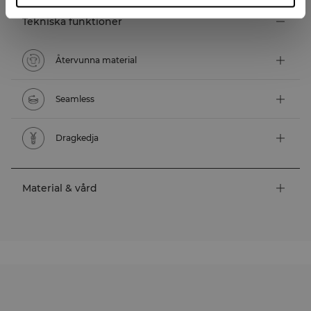
Tekniska funktioner
Återvunna material
Seamless
Dragkedja
Material & vård