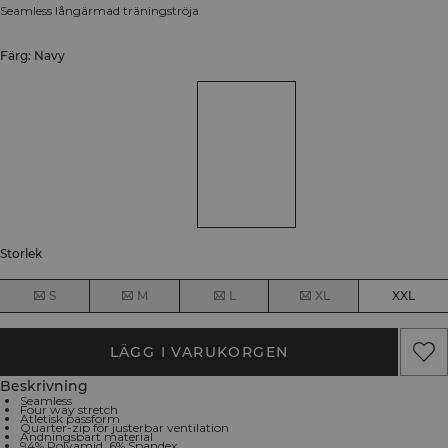
Seamless långärmad träningströja
Färg: Navy
Storlek
S
M
L
XL
XXL
LÄGG I VARUKORGEN
Beskrivning
Seamless
Four way stretch
Atletisk passform
Quarter-zip för justerbar ventilation
Andningsbart material
94% Polyamid, 6% Spandex