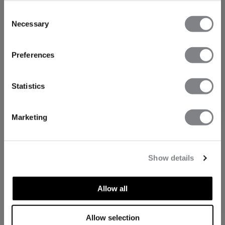
Consent
Necessary
Selection
FÅ 15% RABATT
Preferences
När du prenumererar på vårt nyhetsbrev.
Bli
den första att få reda på nya släpp, erbjudanden
och mycket mer!
Statistics
Prenumerera
Marketing
Show details
Allow all
TEKNISKA ASPEKTER
Allow selection