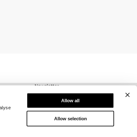
Newsletter
Prenumerera på vårt nyhetsbrev! Få exklusiva
erbjudanden, våra senaste nyheter och mycket
Allow all
mer.
alyse
Allow selection