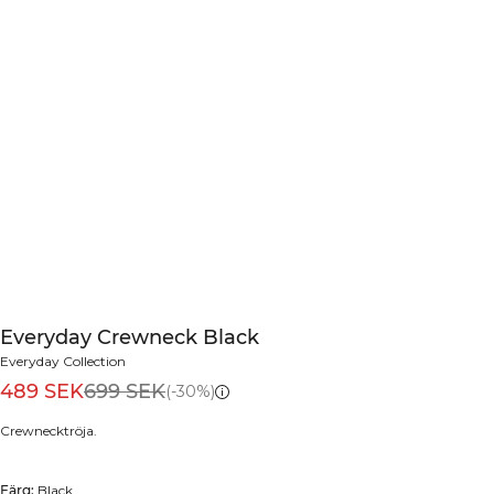
Everyday Crewneck Black
Everyday Collection
489 SEK
699 SEK
(-30%)
Crewnecktröja.
Färg:
Black