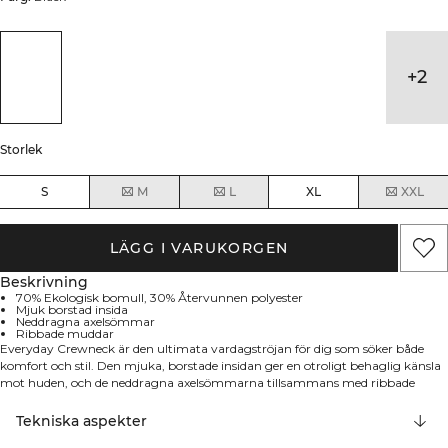
+
2
Storlek
S
M
L
XL
XXL
LÄGG I VARUKORGEN
Beskrivning
70% Ekologisk bomull, 30% Återvunnen polyester
Mjuk borstad insida
Neddragna axelsömmar
Ribbade muddar
Everyday Crewneck är den ultimata vardagströjan för dig som söker både
komfort och stil. Den mjuka, borstade insidan ger en otroligt behaglig känsla
mot huden, och de neddragna axelsömmarna tillsammans med ribbade
muddar vid ärmar och nederkant skapar en modern och avslappnad
oversized-look. Detaljerna förstärks av en stilren ICIW-brodyr på ryggen – en
Tekniska aspekter
sweatshirt som passar perfekt för alla tillfällen. Mjuk borstad insida för extra