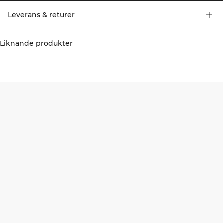
komfort. Neddragna axelsömmar för modern passform. Ribbade muddar vid
ärmar och nederkant. ICIW-brodyr på ryggen. Regular fit med oversized
Leverans & returer
känsla. 70% Ekologisk bomull, 30% Återvunnen polyester.
Liknande produkter