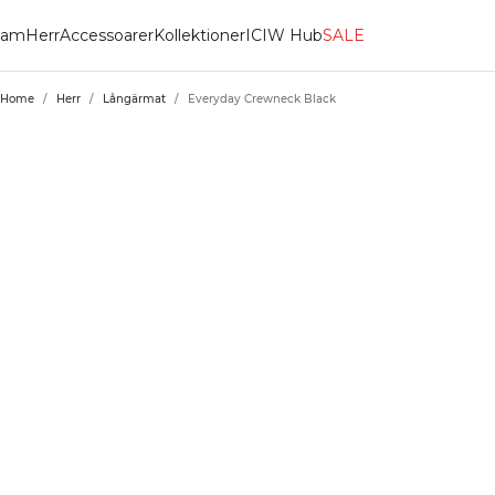
am
Herr
Accessoarer
Kollektioner
ICIW Hub
SALE
Home
/
Herr
/
Långärmat
/
Everyday Crewneck Black