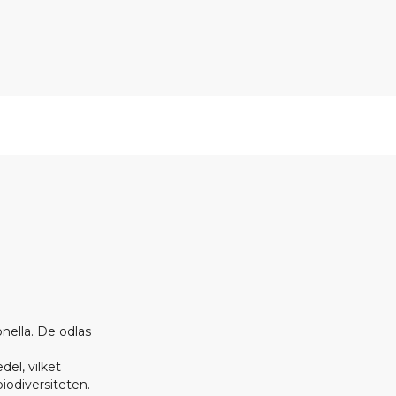
onella. De odlas
el, vilket
biodiversiteten.