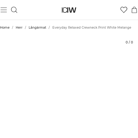
Produkt
Tekniska aspekter
Betyg
Hållbarhet
Styla med
Home
/
Herr
/
Långärmat
/
Everyday Relaxed Crewneck Print White Melange
0
/
0