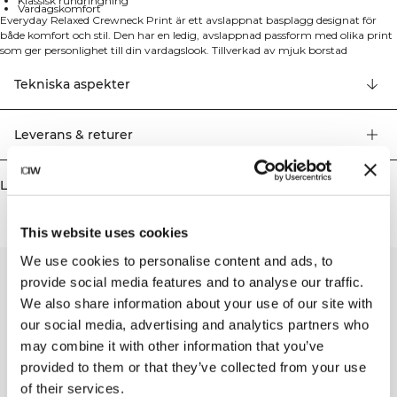
Klassisk rundringning
Vardagskomfort
Everyday Relaxed Crewneck Print är ett avslappnat basplagg designat för
både komfort och stil. Den har en ledig, avslappnad passform med olika print
som ger personlighet till din vardagslook. Tillverkad av mjuk borstad
bomullsfleece för en extra skön känsla. Den klassiska designen gör den
mångsidig för både lager-på-lager eller att bära för sig själv.
Tekniska aspekter
Leverans & returer
Liknande produkter
This website uses cookies
We use cookies to personalise content and ads, to
provide social media features and to analyse our traffic.
We also share information about your use of our site with
our social media, advertising and analytics partners who
may combine it with other information that you’ve
provided to them or that they’ve collected from your use
of their services.