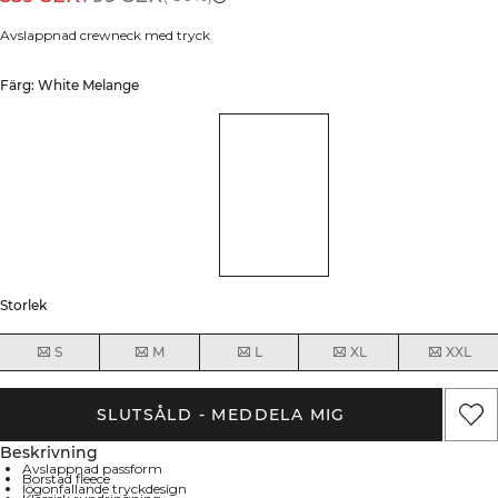
Avslappnad crewneck med tryck
Färg: White Melange
Storlek
S
M
L
XL
XXL
SLUTSÅLD - MEDDELA MIG
Beskrivning
Avslappnad passform
Borstad fleece
Iögonfallande tryckdesign