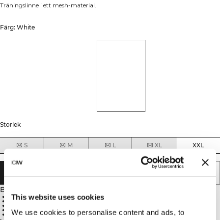
Träningslinne i ett mesh-material.
Färg: White
Storlek
S
M
L
XL
XXL
LÄGG I VARUKORGEN
Beskrivning
This website uses cookies
Atletisk passform för optimal prestanda
Lätt meshkonstruktion
Överlägsen andningsförmåga under träning
Designad för högintensiv träning
We use cookies to personalise content and ads, to
100% Polyester