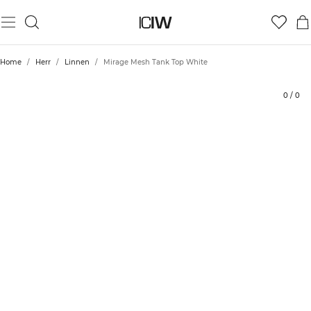
Produkt
Tekniska aspekter
Betyg
Styla med
Home
/
Herr
/
Linnen
/
Mirage Mesh Tank Top White
0
/
0