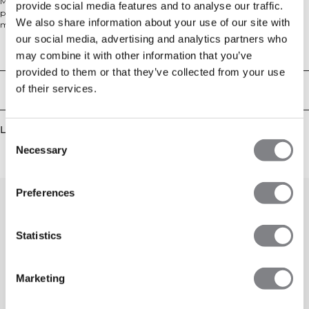
Mirage Mesh Tank Top är ett andningsaktivt träningslinne med atletisk
provide social media features and to analyse our traffic.
passform, designat för högintensiva träningspass. Tillverkat av lätt mesh-
We also share information about your use of our site with
material ger det optimal ventilation som håller dig sval och fokuserad när
träningen blir intensiv. Den strategiska mesh-konstruktionen förbättrar
our social media, advertising and analytics partners who
luftflödet över kroppen och förhindrar överhettning under krävande
Tekniska aspekter
may combine it with other information that you’ve
träningspass. Med en smidig silhuett som ger obegränsad rörelsefrihet låter
provided to them or that they’ve collected from your use
detta linne dig prestera på topp. Perfekt för cardio, styrketräning eller andra
aktiviteter där temperaturreglering är viktigt. Tillverkat av 100% Polyester.
of their services.
Leverans & returer
Liknande produkter
Consent
Necessary
Selection
Preferences
Statistics
Marketing