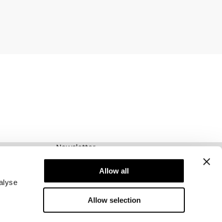
Newsletter
Prenumerera på vårt nyhetsbrev! Få exklusiva
erbjudanden, våra senaste nyheter och mycket
Allow all
mer.
alyse
Allow selection