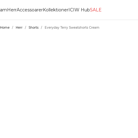
am
Herr
Accessoarer
Kollektioner
ICIW Hub
SALE
Home
/
Herr
/
Shorts
/
Everyday Terry Sweatshorts Cream