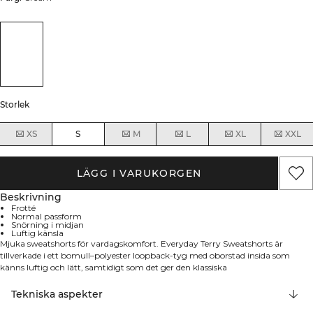
Storlek
XS
S
M
L
XL
XXL
LÄGG I VARUKORGEN
Beskrivning
Frotté
Normal passform
Snörning i midjan
Luftig känsla
Mjuka sweatshorts för vardagskomfort. Everyday Terry Sweatshorts är
tillverkade i ett bomull–polyester loopback-tyg med oborstad insida som
känns luftig och lätt, samtidigt som det ger den klassiska
sweatshirtstrukturen. Den normala passformen ger god rörelsefrihet och en
ren look som funkar från soffan till uppvärmningen. Matcha med din favorit-
Tekniska aspekter
T-shirt eller hoodie för en avslappnat snygg stil. 54% Bomull, 46% Polyester.