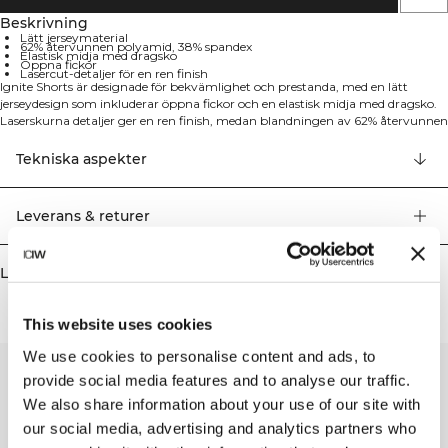
Beskrivning
Lätt jerseymaterial
62% återvunnen polyamid, 38% spandex
Elastisk midja med dragsko
Öppna fickor
Lasercut-detaljer för en ren finish
Ignite Shorts är designade för bekvämlighet och prestanda, med en lätt
jerseydesign som inkluderar öppna fickor och en elastisk midja med dragsko.
Laserskurna detaljer ger en ren finish, medan blandningen av 62% återvunnen
polyamid och 38% elastan garanterar mjuk stretch och långvarig komfort.
Tekniska aspekter
Leverans & returer
Liknande produkter
This website uses cookies
We use cookies to personalise content and ads, to
provide social media features and to analyse our traffic.
We also share information about your use of our site with
our social media, advertising and analytics partners who