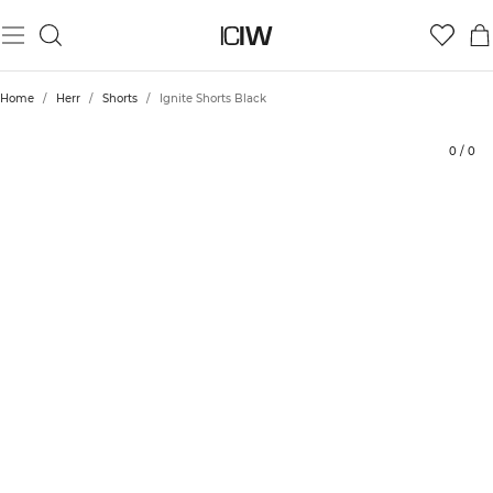
Produkt
Tekniska aspekter
Betyg
Hållbarhet
Styla med
Home
/
Herr
/
Shorts
/
Ignite Shorts Black
0
/
0