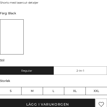
Shorts med lasercut-detaljer
Färg: Black
Stil
Regular
2-In-1
Storlek
S
M
L
XL
XXL
LÄGG I VARUKORGEN