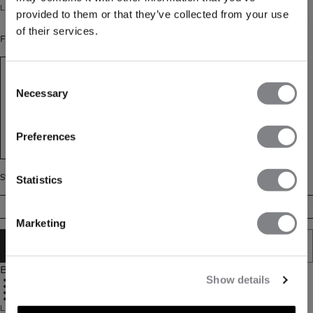
Lätta 3-tums cardio-shorts med innershorts och fickor med dragkedja.
provided to them or that they’ve collected from your use
of their services.
Färg: Black
Consent
Necessary
Selection
FÅ 15% RABATT
Preferences
När du prenumererar på vårt nyhetsbrev.
Bli
den första att få reda på nya släpp, erbjudanden
och mycket mer!
Storlek
Statistics
Prenumerera
S
M
L
XL
XXL
Marketing
LÄGG I VARUKORGEN
Beskrivning
Show details
Fyrvägsstretch
Innershorts
Dragkedjefickor
3" innerbenslängd
Lätta löparshorts byggda för fart och komfort. Mirage Cardio Shorts 3" är