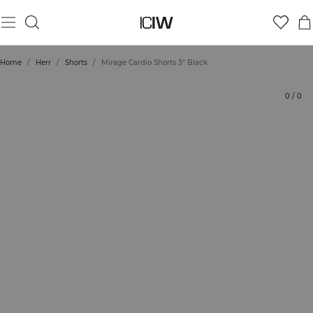
Produkt
Betyg
Styla med
Home
/
Herr
/
Shorts
/
Mirage Cardio Shorts 3" Black
0
/
0