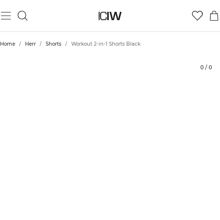
Produkt
Tekniska aspekter
Betyg
Hållbarhet
Styla med
Home
/
Herr
/
Shorts
/
Workout 2-in-1 Shorts Black
0
/
0