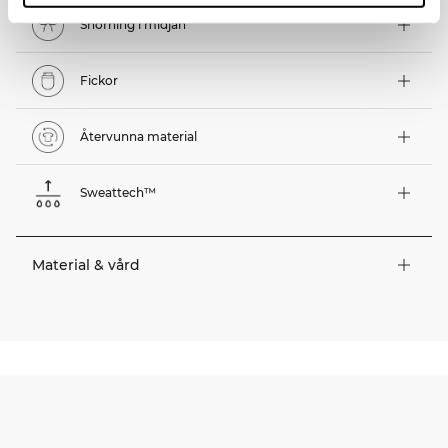
Snörning i midjan
Fickor
Återvunna material
Sweattech™
Material & vård