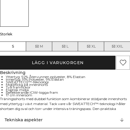
Storlek
S
M
L
XL
XXL
LÄGG I VARUKORGEN
Beskrivning
Yttertyg: 92% Återvunnen polyester, 8% Elastan
Innertyg: 91% Polyester, 9% Elastan
SWEATTECH™-teknologi
Mobilficka på innershorts
Två framfickor
Elastisk midja
Reflekterande ICIW-logga fram
17 cm innersöm
Träningsshorts med dubbel funktion som kombinerar stödjande innershorts
med yttertyg i vävt material. Tack vare vår SWEATTECH™-teknologi håller
shortsen dig sval och torr under intensiva träningspass. Den praktiska
designen har mobilficka på innershorts samt två framfickor för förvaring.
Elastisk midja med justerbart dragsnöre säkerställer en säker passform under
Tekniska aspekter
intensiv träning, medan den reflekterande ICIW-loggan fram tillför en stilren
detalj. Med en 17 cm innersöm erbjuder dessa shorts optimal täckning och