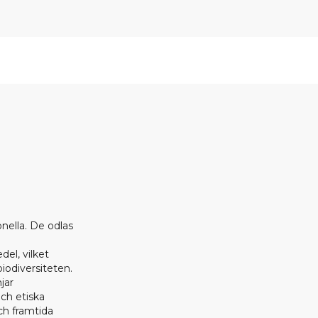
onella. De odlas
el, vilket
biodiversiteten.
jar
ch etiska
h framtida