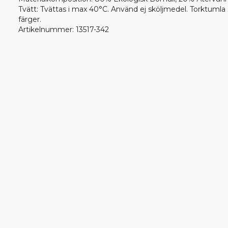
Tvätt
:
Tvättas i max 40°C. Använd ej sköljmedel. Torktumla 
färger.
Artikelnummer
:
13517-342