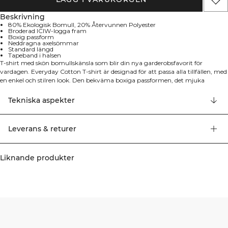
Beskrivning
80% Ekologisk Bomull, 20% Återvunnen Polyester
Broderad ICIW-logga fram
Boxig passform
Neddragna axelsömmar
Standard längd
Tapeband i halsen
T-shirt med skön bomullskänsla som blir din nya garderobsfavorit för
vardagen. Everyday Cotton T-shirt är designad för att passa alla tillfällen, med
en enkel och stilren look. Den bekväma boxiga passformen, det mjuka
bomullsmaterialet och noggrant utvalda detaljer gör den till ett måste i varje
garderob. Broderad ICIW-logga fram, boxig passform, neddragna
Tekniska aspekter
axelsömmar, tapeband i halsen och standard längd. 80% Ekologisk Bomull,
20% Återvunnen Polyester
Leverans & returer
Liknande produkter