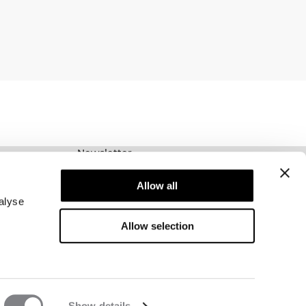
Newsletter
Prenumerera på vårt nyhetsbrev! Få exklusiva
Allow all
erbjudanden, våra senaste nyheter och mycket
mer.
alyse
Allow selection
Show details