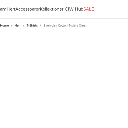
am
Herr
Accessoarer
Kollektioner
ICIW Hub
SALE
Home
/
Herr
/
T-Shirts
/
Everyday Cotton T-shirt Cream