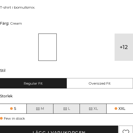
T-shirt i bomullsmix.
Färg:
Cream
+
12
Stil
Regular Fit
Oversized Fit
Storlek
S
M
L
XL
XXL
Few in stock
LÄGG I VARUKORGEN