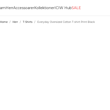
am
Herr
Accessoarer
Kollektioner
ICIW Hub
SALE
Home
/
Herr
/
T-Shirts
/
Everyday Oversized Cotton T-shirt Print Black