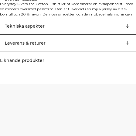
Everyday Oversized Cotton T-shirt Print kombinerar en avslappnad stil med
en modern oversized passform. Den är tillverkad i en mjuk jersey av 80 %
bomull och 20 % rayon. Den lösa silhuetten och den ribbade halsringningen
gör den perfekt för gymmet, jobbet eller bara för att koppla av hemma.
Tekniska aspekter
Leverans & returer
Liknande produkter