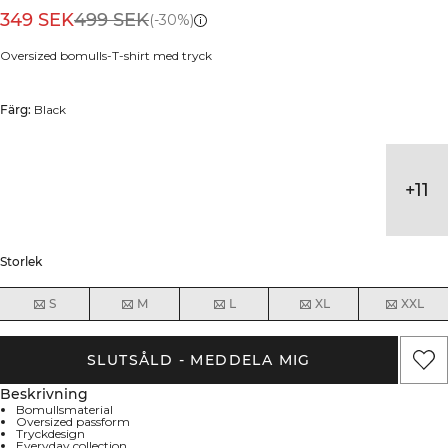
349 SEK
499 SEK
(-30%)
Oversized bomulls-T-shirt med tryck
Färg:
Black
+
11
Storlek
S
M
L
XL
XXL
SLUTSÅLD - MEDDELA MIG
Beskrivning
Bomullsmaterial
Oversized passform
Tryckdesign
Everyday collection