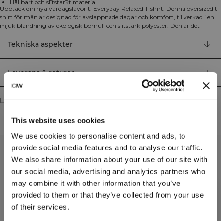
Hållbart och slitstarkt material
Upptäck din nya vardagsfavorit: Everyday Relaxed T-shirt. Denna oversized t-
shirt för män är designad för avslappnade dagar och komfort, tillverkad i en
mjuk blandning av ekologisk bomull och slitstark polyester. Den är det
perfekta valet för vardagsbruk och ett perfekt tillskott i din casual garderob.
Oversized passform som är bekväm och rymlig, perfekt för en avslappnad
Tekniska aspekter
look. Ekologisk bomull som är skonsam mot din hud och miljövänlig.
Mångsidig stil som passar för alla vardagliga tillfällen, från hemmabruk till
utflykter. 80% Ekologisk Bomull, 20% Polyester.
Leverans & returer
Liknande produkter
This website uses cookies
We use cookies to personalise content and ads, to
provide social media features and to analyse our traffic.
We also share information about your use of our site with
our social media, advertising and analytics partners who
may combine it with other information that you’ve
provided to them or that they’ve collected from your use
of their services.