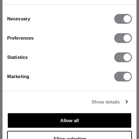
Consent
Necessary
Selection
FÅ 15% RABATT
Preferences
När du prenumererar på vårt nyhetsbrev.
Bli
den första att få reda på nya släpp, erbjudanden
och mycket mer!
Statistics
Prenumerera
Marketing
Show details
Allow all
Allow selection