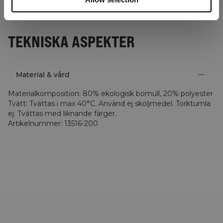
TEKNISKA ASPEKTER
Material & vård
Materialkomposition
:
80% ekologisk bomull, 20% polyester
Tvätt
:
Tvättas i max 40°C. Använd ej sköljmedel. Torktumla
ej. Tvättas med liknande färger.
Artikelnummer
:
13516-200