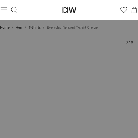
Produkt
Tekniska aspekter
Betyg
Hållbarhet
Styla med
Home
/
Herr
/
T-Shirts
/
Everyday Relaxed T-shirt Greige
0
/
0