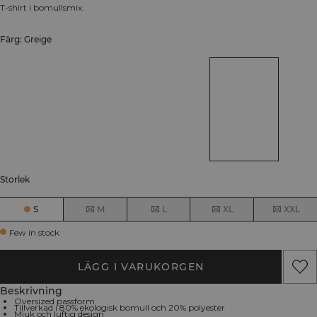
T-shirt i bomullsmix.
Färg: Greige
Storlek
S
M
L
XL
XXL
Few in stock
LÄGG I VARUKORGEN
Beskrivning
Oversized passform
Tillverkad i 80% ekologisk bomull och 20% polyester
Mjuk och luftig design