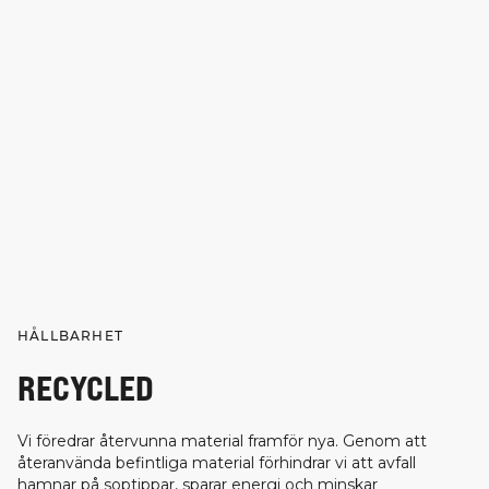
HÅLLBARHET
RECYCLED
Vi föredrar återvunna material framför nya. Genom att
återanvända befintliga material förhindrar vi att avfall
hamnar på soptippar, sparar energi och minskar