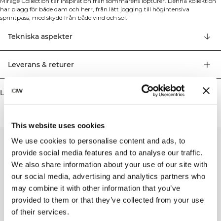
Mirage Collection tar inspiration från sommarens löpturer. Denna kollektion
har plagg för både dam och herr, från lätt jogging till högintensiva
sprintpass, med skydd från både vind och sol.
Löpar-T-shirt. Mirage T-shirt är ett bra baslager för löpturen. Materialet är
väldigt stretchigt med fuktavvisande egenskaper samt laserskuren
Tekniska aspekter
perforering för ventilation. 86% Återvunnen nylon, 14% Elastan
Leverans & returer
Liknande produkter
This website uses cookies
We use cookies to personalise content and ads, to
provide social media features and to analyse our traffic.
We also share information about your use of our site with
our social media, advertising and analytics partners who
may combine it with other information that you’ve
provided to them or that they’ve collected from your use
of their services.