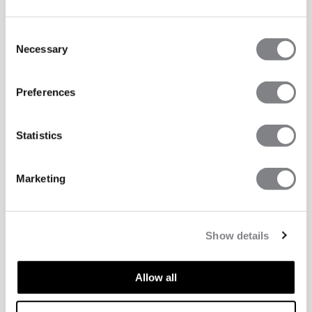
Consent
Necessary
Selection
Preferences
Statistics
Marketing
Show details
TEKNISKA ASPEKTER
Allow all