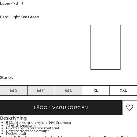
Löpar-T-shirt.
Färg: Light Sea Green
Storlek
S
M
L
XL
XXL
LÄGG I VARUKORGEN
Beskrivning
86% Återvunnen nylon, 14% Spandex
Atletisk passform
Fukttransporterande material
Laserperforerade detaljer
Reflexdetalj