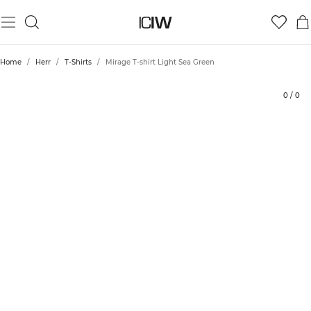
Produkt
Tekniska aspekter
Betyg
Hållbarhet
Styla med
Home
/
Herr
/
T-Shirts
/
Mirage T-shirt Light Sea Green
0
/
0