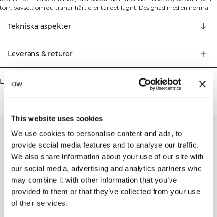
torr, oavsett om du tränar hårt eller tar det lugnt. Designad med en normal
passform för enkel rörlighet och helgagsstkomfort, det är ditt självklara val för
träning, ärenden eller vardagliga dagar. 81% Återvunnen Polyester / 14%
Tekniska aspekter
Bomull / 5% Spandex
Leverans & returer
Liknande produkter
This website uses cookies
We use cookies to personalise content and ads, to
provide social media features and to analyse our traffic.
We also share information about your use of our site with
our social media, advertising and analytics partners who
may combine it with other information that you’ve
provided to them or that they’ve collected from your use
of their services.