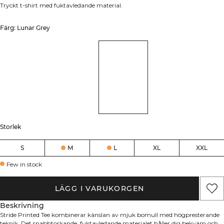
Tryckt t-shirt med fuktavledande material.
Färg: Lunar Grey
Storlek
S
M
L
XL
XXL
Few in stock
LÄGG I VARUKORGEN
Beskrivning
Stride Printed Tee kombinerar känslan av mjuk bomull med högpresterande
teknik. Det snabbtorkande, fuktavledande materialet håller dig bekväm och