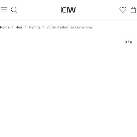
Produkt
Tekniska aspekter
Betyg
Hållbarhet
Styla med
Home
/
Herr
/
T-Shirts
/
Stride Printed Tee Lunar Grey
0
/
0