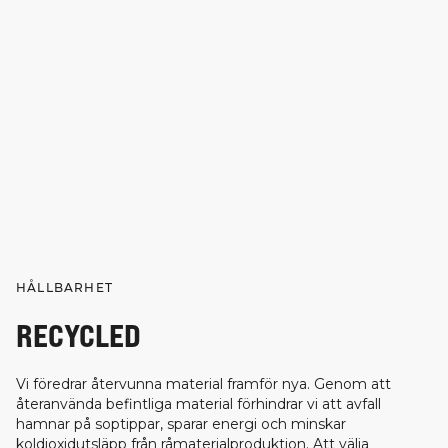
HÅLLBARHET
RECYCLED
Vi föredrar återvunna material framför nya. Genom att
återanvända befintliga material förhindrar vi att avfall
hamnar på soptippar, sparar energi och minskar
koldioxidutsläpp från råmaterialproduktion. Att välja