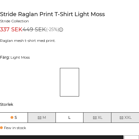
Stride Raglan Print T-Shirt Light Moss
Stride Collection
337 SEK
449 SEK
(-25%)
Raglan mesh t-shirt med print.
Färg:
Light Moss
Storlek
S
M
L
XL
XXL
Few in stock