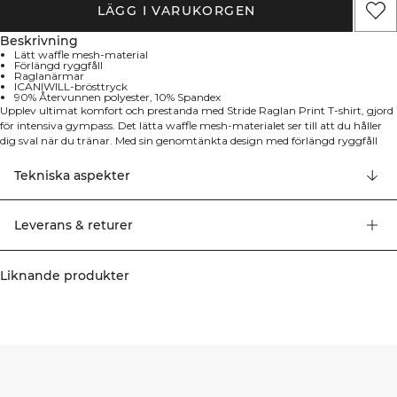
LÄGG I VARUKORGEN
Beskrivning
Lätt waffle mesh-material
Förlängd ryggfåll
Raglanärmar
ICANIWILL-brösttryck
90% Återvunnen polyester, 10% Spandex
Upplev ultimat komfort och prestanda med Stride Raglan Print T-shirt, gjord
för intensiva gympass. Det lätta waffle mesh-materialet ser till att du håller
dig sval när du tränar. Med sin genomtänkta design med förlängd ryggfåll
och en strategisk slits i båda sidorna erbjuder denna t-shirt både stil och
funktionalitet. Raglanärmarna ger obegränsad rörelsefrihet under varje
Tekniska aspekter
övning, medan ICANIWILL-trycket på bröstet tillför ett statement till din
träningsoutfit. 90% Återvunnen polyester, 10% Elastan
Leverans & returer
Liknande produkter