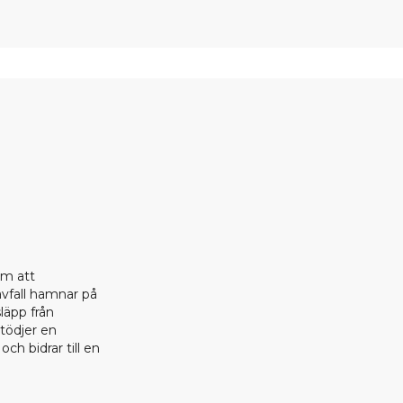
om att
 avfall hamnar på
läpp från
stödjer en
ch bidrar till en