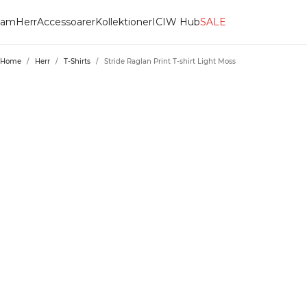
am
Herr
Accessoarer
Kollektioner
ICIW Hub
SALE
Home
/
Herr
/
T-Shirts
/
Stride Raglan Print T-shirt Light Moss