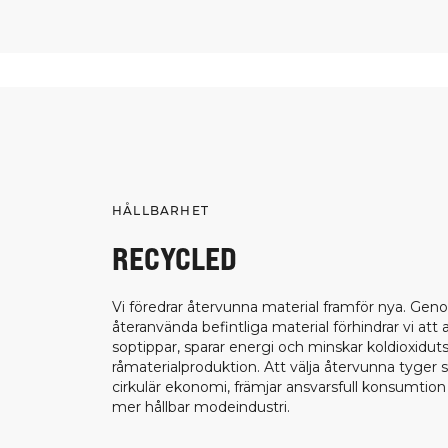
HÅLLBARHET
RECYCLED
Vi föredrar återvunna material framför nya. Gen
återanvända befintliga material förhindrar vi att
soptippar, sparar energi och minskar koldioxiduts
råmaterialproduktion. Att välja återvunna tyger 
cirkulär ekonomi, främjar ansvarsfull konsumtion o
mer hållbar modeindustri.