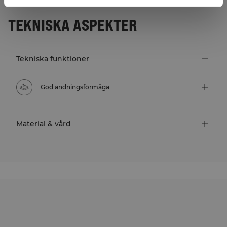
TEKNISKA ASPEKTER
Tekniska funktioner
God andningsförmåga
Material & vård