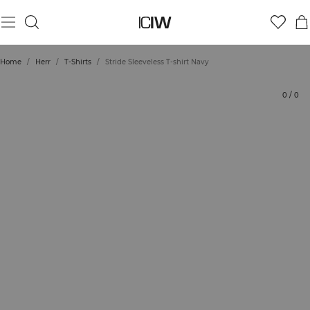
Produkt
Tekniska aspekter
Betyg
Hållbarhet
Styla med
Home
/
Herr
/
T-Shirts
/
Stride Sleeveless T-shirt Navy
0
/
0