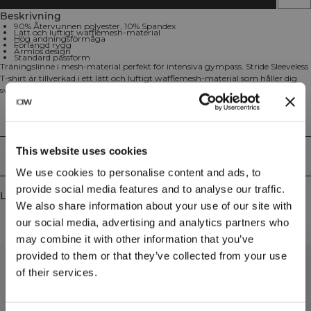
Beskrivning
90% Återvunnen polyester, 10% Spandex
Lätt och luftigt wafflemesh-material
Hög andningsförmåga
Förlängd rygg
Ärmlös design
Standard passform
Träningslinne i mesh-material perfekt för intensiva gympass. Stride Sleeveless
T-shirt är tillverkad i ett lätt och luftigt wafflemesh-material som håller dig
sval under hela träningspasset. Den förlängda ryggen tillsammans med
sidoslitsar och ärmlös design ger dig maximal rörelsefrihet under alla typer av
träning. 90% Återvunnen polyester, 10% Elastan.
Tekniska aspekter
This website uses cookies
Leverans & returer
We use cookies to personalise content and ads, to
provide social media features and to analyse our traffic.
Liknande produkter
We also share information about your use of our site with
our social media, advertising and analytics partners who
may combine it with other information that you’ve
provided to them or that they’ve collected from your use
of their services.