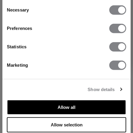
Consent
Necessary
Selection
FÅ 15% RABATT
Preferences
När du prenumererar på vårt nyhetsbrev.
Bli
den första att få reda på nya släpp, erbjudanden
och mycket mer!
Statistics
Prenumerera
Marketing
Show details
Allow all
Allow selection