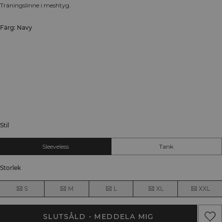
Träningslinne i meshtyg.
Färg: Navy
Stil
Sleeveless
Tank
Storlek
S
M
L
XL
XXL
SLUTSÅLD - MEDDELA MIG