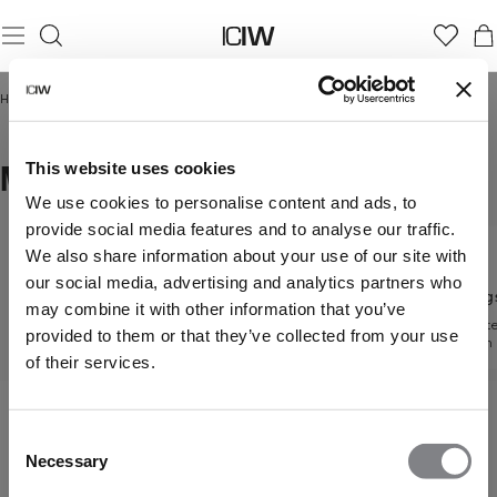
Home
/
Dam
/
Byxor
/
Mjukisbyxor
MJUKISBYXOR
This website uses cookies
We use cookies to personalise content and ads, to
provide social media features and to analyse our traffic.
We also share information about your use of our site with
Byxor
our social media, advertising and analytics partners who
Byxor straight leg
Träning
Upptäck alla våra byxor
may combine it with other information that you’ve
Smickrande och
Högprest
provided to them or that they’ve collected from your use
mångsidig design
passform
of their services.
Consent
Necessary
Selection