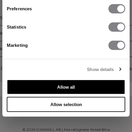
FÅ 15% RABATT
Preferences
När du prenumererar på vårt nyhetsbrev.
Bli
Shop
den första att få reda på nya släpp, erbjudanden
och mycket mer!
Statistics
Information
Prenumerera
Marketing
Kundservice
Newsletter
Prenumerera på vårt nyhetsbrev! Få exklusiva erbjudanden, våra
Show details
senaste nyheter och mycket mer.
Allow all
Allow selection
©
2026
ICANIWILL AB |
Alla rättigheter förbehållna