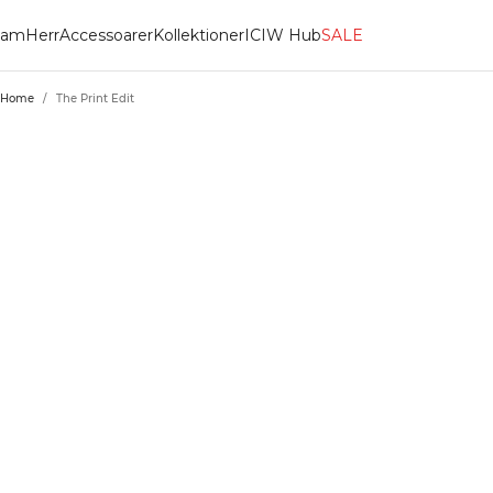
am
Herr
Accessoarer
Kollektioner
ICIW Hub
SALE
Home
/
The Print Edit
THE PRINT