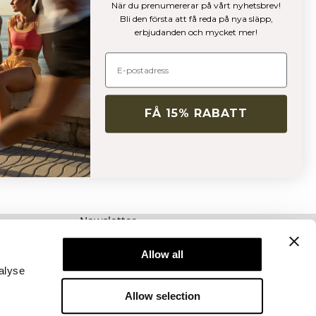
När du prenumererar på vårt nyhetsbrev!
Bli den första att få reda på nya släpp,
erbjudanden och mycket mer!
FÅ 15% RABATT
Newsletter
Prenumerera på vårt nyhetsbrev! Få exklusiva
erbjudanden, våra senaste nyheter och mycket
Allow all
mer.
alyse
Allow selection