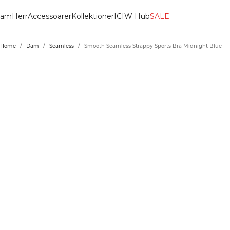
am
Herr
Accessoarer
Kollektioner
ICIW Hub
SALE
Home
/
Dam
/
Seamless
/
Smooth Seamless Strappy Sports Bra Midnight Blue