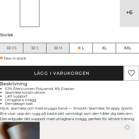
+
6
Storlek
XS
S
M
L
XL
XXL
Few in stock
LÄGG I VARUKORGEN
Beskrivning
92% Återvunnen Polyamid, 8% Elastan
Seamless konstruktion
Lätt support
Uttagbara inlägg
Remdesign bak
Mjuk, seamless och med snygga band — Smooth Seamless Strappy Sports
Bra visar upp din rygg på bästa sätt samtidigt som den håller dig bekväm.
Den erbjuder lätt support med uttagbara inlägg, perfekt för lättare träning
eller vardagsanvändning. Det stretchiga seamless-materialet ger fantastisk
rörlighet och den strappy designen skapar en snygg look på ryggen.
Tekniska aspekter