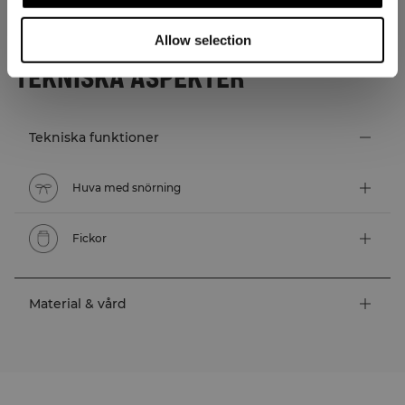
Allow selection
TEKNISKA ASPEKTER
Tekniska funktioner
Huva med snörning
Fickor
Material & vård