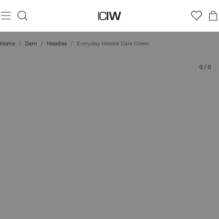
Produkt
Tekniska aspekter
Betyg
Hållbarhet
Styla med
Home
/
Dam
/
Hoodies
/
Everyday Hoodie Dark Green
0
/
0