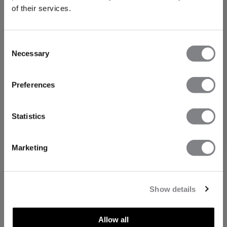
of their services.
Consent
Necessary
Selection
FÅ 15% RABATT
Preferences
När du prenumererar på vårt nyhetsbrev.
Bli
den första att få reda på nya släpp, erbjudanden
och mycket mer!
Statistics
Prenumerera
Marketing
Show details
Allow all