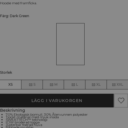
Hoodie med framficka.
Färg: Dark Green
Storlek
XS
S
M
L
XL
XXL
LÄGG I VARUKORGEN
Beskrivning
70% Ekologisk bomull, 30% Återvunnen polyester
Tjockt material med mjuk insida
SWEATTECH™ teknologi
ICIW broderad logga
Justerbar fodrad huva
Ribbade muddar