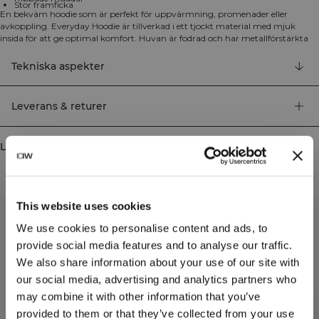
Stor framficka
En bekväm hoodie som är perfekt för uppvärmning, promenader eller
avkoppling. Everyday Hoodie är tillverkad i ett tjockt material med mjuk
insida för att ge optimal komfort. Huvan är fodrad och har metallförstärkta
dragsnören, medan den rymliga framfickan och de ribbade muddarna ger
både praktisk funktion och stil. Stor framficka, ICIW broderad logga,
Tekniska aspekter
SWEATTECH™ teknologi, justerbar huva, ribbade muddar. 70% Ekologisk
bomull, 30% Återvunnen polyester
Leverans & returer
Liknande produkter
This website uses cookies
We use cookies to personalise content and ads, to
provide social media features and to analyse our traffic.
We also share information about your use of our site with
our social media, advertising and analytics partners who
may combine it with other information that you’ve
provided to them or that they’ve collected from your use