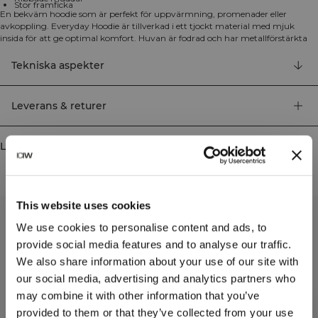
Stor framficka
En bekväm hoodie som är perfekt för uppvärmning, promenader eller
avkoppling. Everyday Hoodie är tillverkad i ett tjockt material med mjuk
insida för att ge optimal komfort. Huvan är fodrad och har metallförstärkta
dragsnören, medan den rymliga framfickan och de ribbade muddarna ger
både praktisk funktion och stil. Stor framficka, ICIW broderad logga,
Tekniska aspekter
SWEATTECH™ teknologi, justerbar huva, ribbade muddar. 70% Ekologisk
bomull, 30% Återvunnen polyester
Leverans & returer
Liknande produkter
This website uses cookies
We use cookies to personalise content and ads, to
provide social media features and to analyse our traffic.
We also share information about your use of our site with
our social media, advertising and analytics partners who
may combine it with other information that you’ve
provided to them or that they’ve collected from your use