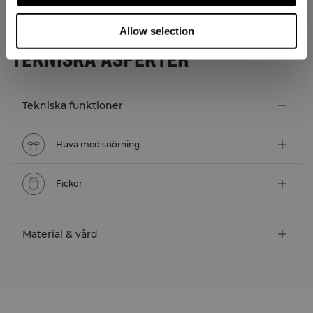
Allow selection
TEKNISKA ASPEKTER
Tekniska funktioner
Huva med snörning
Fickor
Material & vård