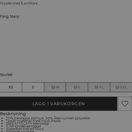
Hoodie med framficka.
Färg: Navy
Storlek
XS
S
M
L
XL
XXL
LÄGG I VARUKORGEN
Beskrivning
70% Ekologisk bomull, 30% Återvunnen polyester
Tjockt material med mjuk insida
SWEATTECH™ teknologi
ICIW broderad logga
Justerbar fodrad huva
Ribbade muddar