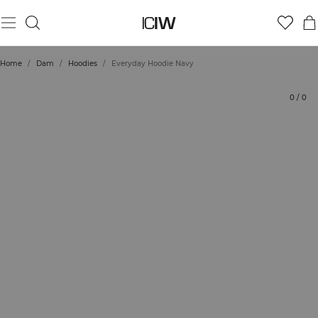
Produkt
Tekniska aspekter
Betyg
Hållbarhet
Styla med
Home
/
Dam
/
Hoodies
/
Everyday Hoodie Navy
0
/
0