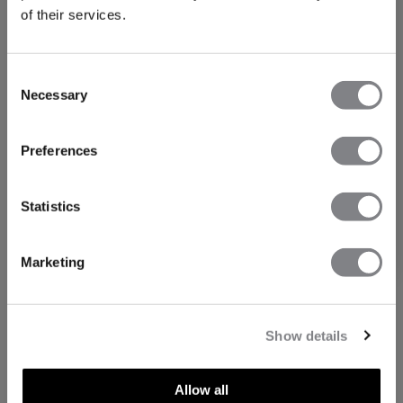
of their services.
Consent
Necessary
Selection
FÅ 15% RABATT
Preferences
När du prenumererar på vårt nyhetsbrev.
Bli
den första att få reda på nya släpp, erbjudanden
och mycket mer!
Statistics
Prenumerera
Marketing
Show details
Allow all