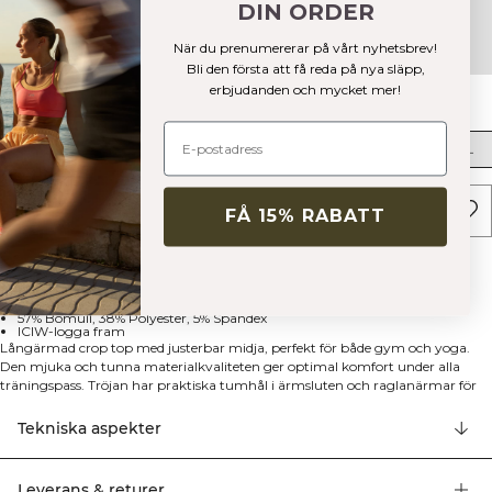
DIN ORDER
+
5
När du prenumererar på vårt nyhetsbrev!
Bli den första att få reda på nya släpp,
erbjudanden och mycket mer!
Storlek
XS
S
M
L
XL
XXL
LÄGG I VARUKORGEN
FÅ 15% RABATT
Beskrivning
Justerbar midja
Croppad modell
Praktiska tumhål
Raglanärmar
57% Bomull, 38% Polyester, 5% Spandex
ICIW-logga fram
Långärmad crop top med justerbar midja, perfekt för både gym och yoga.
Den mjuka och tunna materialkvaliteten ger optimal komfort under alla
träningspass. Tröjan har praktiska tumhål i ärmsluten och raglanärmar för
full rörlighet. Matcha med andra plagg från Define-kollektionen för en
komplett outfit. ICIW-logga fram. Justerbar elastisk midja. Croppad modell.
Tekniska aspekter
Raglanärmar. Praktiska tumhål. 57% Bomull, 38% Polyester, 5% Elastan
Leverans & returer