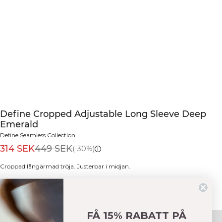
Define Cropped Adjustable Long Sleeve Deep
Emerald
Define Seamless Collection
314 SEK
449 SEK
(-30%)
Croppad långärmad tröja. Justerbar i midjan.
Färg:
Deep Emerald
FÅ 15% RABATT PÅ