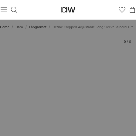
Produkt
Tekniska aspekter
Betyg
Styla med
Home
/
Dam
/
Långärmat
/
Define Cropped Adjustable Long Sleeve Mineral Green
0
/
0