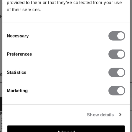
provided to them or that they’ve collected from your use
Träningströja med dragkedja och borstad insida.
of their services.
Färg: Ivory
Consent
Necessary
Selection
FÅ 15% RABATT
Preferences
När du prenumererar på vårt nyhetsbrev.
Bli
den första att få reda på nya släpp, erbjudanden
och mycket mer!
Statistics
Storlek
Prenumerera
XS
S
M
L
XL
XXL
Marketing
LÄGG I VARUKORGEN
Beskrivning
Show details
Supermjukt material
Four way stretch
Tight passform
Halvlång dragkedja fram
80% Polyamid, 20% Spandex