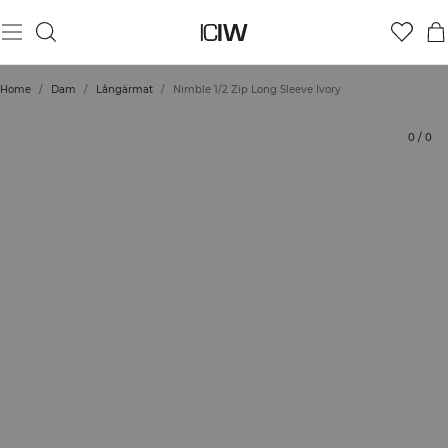
Produkt
Betyg
Styla med
Home
/
Dam
/
Långärmat
/
Nimble 1/2 Zip Long Sleeve Ivory
0
/
0