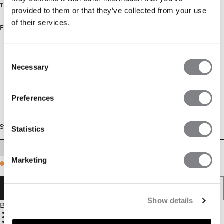
Träningströja med dragkedja och borstad insida.
provided to them or that they’ve collected from your use
of their services.
Färg: Light Moss
Consent
Necessary
Selection
Preferences
Storlek
Statistics
XS
S
M
L
XL
XXL
Marketing
Few in stock
LÄGG I VARUKORGEN
Show details
Beskrivning
Supermjukt material
Four way stretch
Tight passform