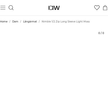
Produkt
Betyg
Styla med
Home
/
Dam
/
Långärmat
/
Nimble 1/2 Zip Long Sleeve Light Moss
0
/
0