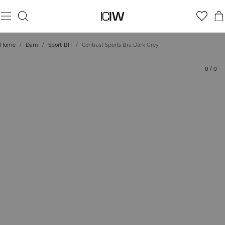
Produkt
Tekniska aspekter
Betyg
Styla med
Home
/
Dam
/
Sport-BH
/
Contrast Sports Bra Dark Grey
0
/
0