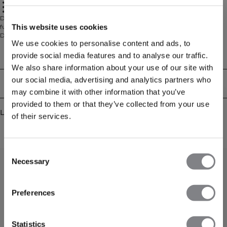
Praktisk dragkedja fram
Snygga kontrastdetaljer
77% Nylon, 23% Spandex
Denna 2-i-1 Sport-bh är designad för optimal prestanda med
This website uses cookies
fukttransporterande material som håller dig torr under hela träningspasset.
Den har four-way stretch som ger dig full rörelsefrihet och uttagbara inlägg
We use cookies to personalise content and ads, to
för anpassningsbart stöd. Den praktiska dragkedjan fram adderar både
funktion och stil, medan kontrastdetaljerna och den korta längden ger en
Tekniska aspekter
provide social media features and to analyse our traffic.
modern look. Upprepande logga på dragkedjan. 77% Nylon, 23% Elastan.
We also share information about your use of our site with
our social media, advertising and analytics partners who
Leverans & returer
may combine it with other information that you’ve
provided to them or that they’ve collected from your use
Liknande produkter
of their services.
Consent
Necessary
Selection
FÅ 15% RABATT
Preferences
När du prenumererar på vårt nyhetsbrev.
Bli
den första att få reda på nya släpp, erbjudanden
och mycket mer!
Statistics