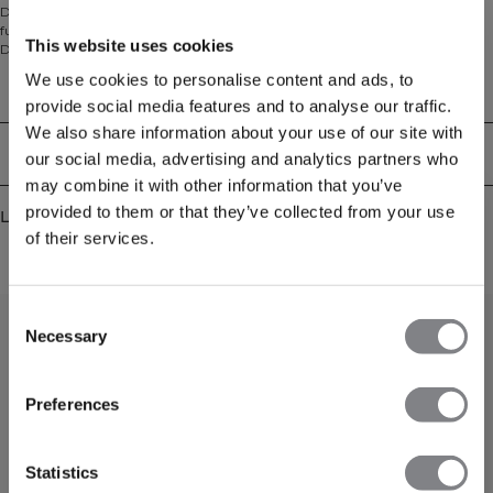
Denna 2-i-1 Sport-bh är designad för optimal prestanda med
fukttransporterande material som håller dig torr under hela träningspasset.
This website uses cookies
Den har four-way stretch som ger dig full rörelsefrihet och uttagbara inlägg
för anpassningsbart stöd. Den praktiska dragkedjan fram adderar både
We use cookies to personalise content and ads, to
funktion och stil, medan kontrastdetaljerna och den korta längden ger en
Tekniska aspekter
provide social media features and to analyse our traffic.
modern look. Upprepande logga på dragkedjan. 77% Nylon, 23% Elastan.
We also share information about your use of our site with
Leverans & returer
our social media, advertising and analytics partners who
may combine it with other information that you’ve
provided to them or that they’ve collected from your use
Liknande produkter
of their services.
Consent
Necessary
Selection
FÅ 15% RABATT
Preferences
När du prenumererar på vårt nyhetsbrev.
Bli
den första att få reda på nya släpp, erbjudanden
och mycket mer!
Statistics