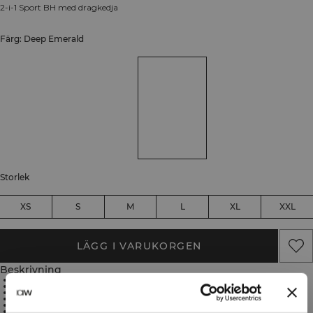
2-i-1 Sport BH med dragkedja
Färg: Deep Emerald
Storlek
XS
S
M
L
XL
XXL
LÄGG I VARUKORGEN
Beskrivning
Four way stretch
Fukttransporterande material
Uttagbara inlägg
Praktisk dragkedja fram
Snygga kontrastdetaljer
77% Nylon, 23% Spandex