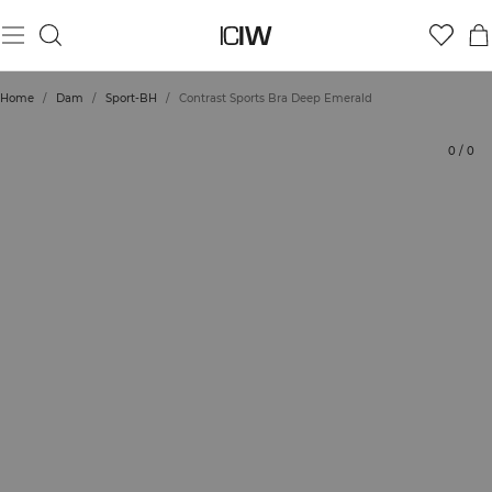
Produkt
Tekniska aspekter
Betyg
Styla med
Home
/
Dam
/
Sport-BH
/
Contrast Sports Bra Deep Emerald
0
/
0