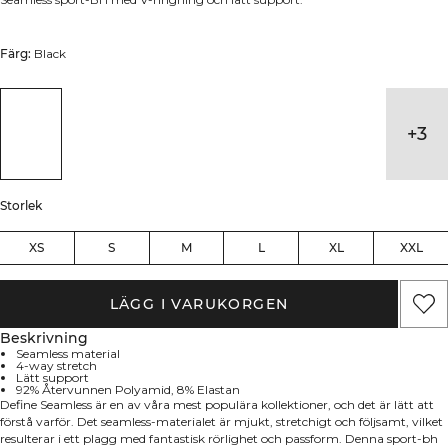
Färg:
Black
+
3
Storlek
XS
S
M
L
XL
XXL
LÄGG I VARUKORGEN
Beskrivning
Seamless material
4-way stretch
Lätt support
92% Återvunnen Polyamid, 8% Elastan
Define Seamless är en av våra mest populära kollektioner, och det är lätt att
förstå varför. Det seamless-materialet är mjukt, stretchigt och följsamt, vilket
resulterar i ett plagg med fantastisk rörlighet och passform. Denna sport-bh