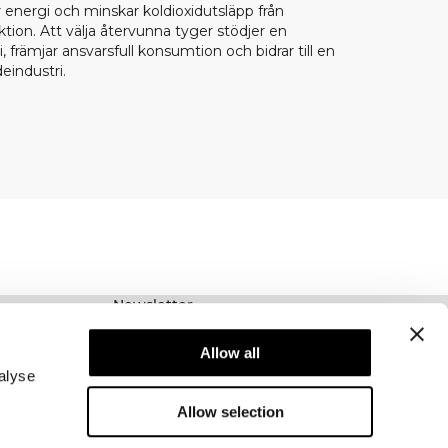
r energi och minskar koldioxidutsläpp från
tion. Att välja återvunna tyger stödjer en
, främjar ansvarsfull konsumtion och bidrar till en
eindustri.
Newsletter
Prenumerera på vårt nyhetsbrev! Få exklusiva
erbjudanden, våra senaste nyheter och mycket
Allow all
mer.
alyse
Allow selection