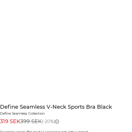
Define Seamless V-Neck Sports Bra Black
Define Seamless Collection
319 SEK
399 SEK
(-20%)
Seamless sport-BH med V-ringning och lätt support.