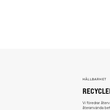
HÅLLBARHET
RECYCLE
Vi föredrar åte
återanvända befi