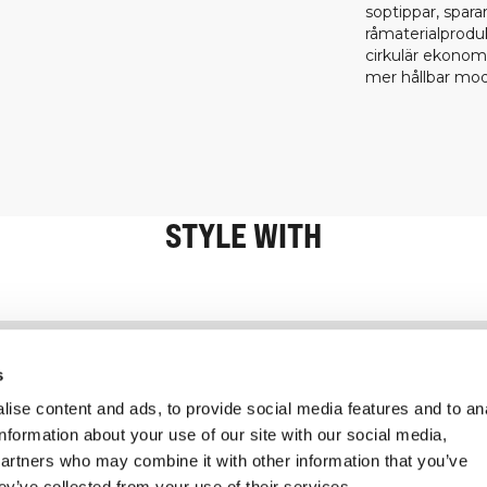
soptippar, spara
råmaterialproduk
cirkulär ekonomi
mer hållbar mod
STYLE WITH
Information
Kundservice
s
ise content and ads, to provide social media features and to an
information about your use of our site with our social media,
partners who may combine it with other information that you’ve
ey’ve collected from your use of their services.