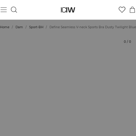
Produkt
Betyg
Hållbarhet
Styla med
Home
/
Dam
/
Sport-BH
/
Define Seamless V-neck Sports Bra Dusty Twilight Blue
0
/
0