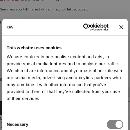
Seamless sport-BH med V-ringning och lätt support.
Färg: Dusty Twilight Blue
This website uses cookies
We use cookies to personalise content and ads, to
provide social media features and to analyse our traffic.
We also share information about your use of our site with
our social media, advertising and analytics partners who
Storlek
may combine it with other information that you’ve
provided to them or that they’ve collected from your use
XS
S
M
L
XL
XXL
of their services.
LÄGG I VARUKORGEN
Beskrivning
Consent
Seamless material
Necessary
4-way stretch
Selection
Lätt support