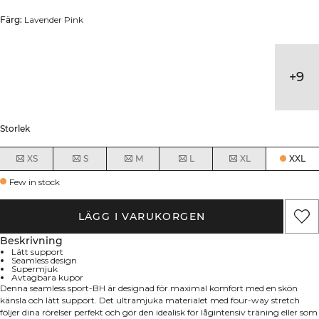
Färg:
Lavender Pink
+
9
Storlek
XS
S
M
L
XL
XXL
Few in stock
LÄGG I VARUKORGEN
Beskrivning
Lätt support
Seamless design
Supermjuk
Avtagbara kupor
Denna seamless sport-BH är designad för maximal komfort med en skön
känsla och lätt support. Det ultramjuka materialet med four-way stretch
följer dina rörelser perfekt och gör den idealisk för lågintensiv träning eller som