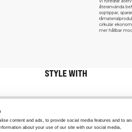
Vi föredrar åte
återanvända befi
soptippar, spara
råmaterialproduk
cirkulär ekonomi
mer hållbar mod
STYLE WITH
Information
Kundservice
s
ise content and ads, to provide social media features and to an
information about your use of our site with our social media,