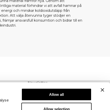
rvunna material framför nya. Genom att
ntliga material förhindrar vi att avfall hamnar på
r energi och minskar koldioxidutsläpp från
tion. Att välja återvunna tyger stödjer en
, främjar ansvarsfull konsumtion och bidrar till en
eindustri.
Newsletter
Prenumerera på vårt nyhetsbrev! Få exklusiva
erbjudanden, våra senaste nyheter och mycket
Allow all
mer.
alyse
Allow selection