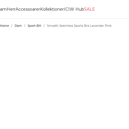
am
Herr
Accessoarer
Kollektioner
ICIW Hub
SALE
Home
/
Dam
/
Sport-BH
/
Smooth Seamless Sports Bra Lavender Pink