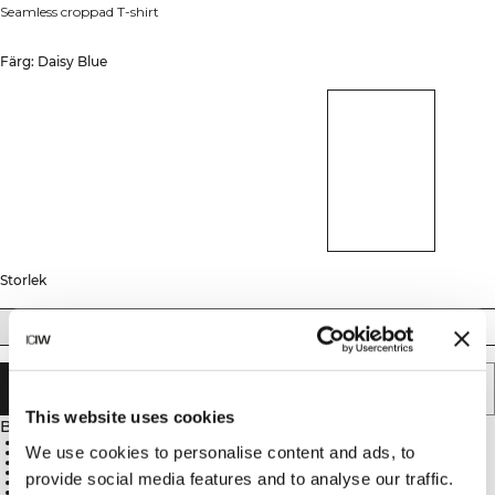
Seamless croppad T-shirt
Färg: Daisy Blue
Storlek
XS
S
M
L
XL
XXL
LÄGG I VARUKORGEN
This website uses cookies
Beskrivning
92% Nylon, 8% Spandex
We use cookies to personalise content and ads, to
Optimal andningsförmåga
Four way stretch
Seamless-teknologi
provide social media features and to analyse our traffic.
Stilrena tygdetaljer
ICANIWILL-logga