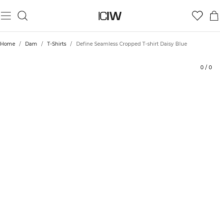
Produkt
Tekniska aspekter
Betyg
Styla med
Home
/
Dam
/
T-Shirts
/
Define Seamless Cropped T-shirt Daisy Blue
0
/
0