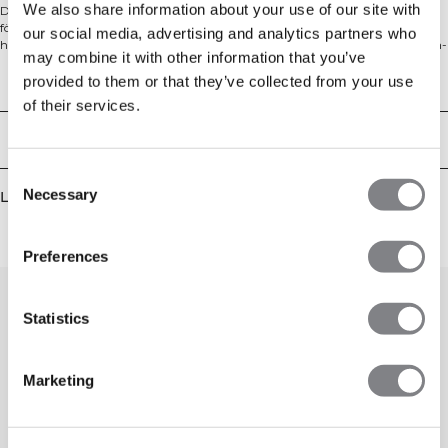
We also share information about your use of our site with
Define Seamless är en av våra mest populära kollektioner, och det är lätt att
förstå varför. Denna Crop Top är ett måste i din träningsgarderob! Toppen
our social media, advertising and analytics partners who
har en perfekt passform som följer kroppens rörelser, med en bekväm stretch-
may combine it with other information that you’ve
känsla och ren design. De stilrena detaljerna i tyget förhöjer designen
ytterligare. Plagget är tillverkat med den senaste seamless-teknologin och har
provided to them or that they’ve collected from your use
Tekniska aspekter
en four-way stretch som både förbättrar passformen och ökar din rörlighet
of their services.
under träningen. Optimal andningsförmåga, ICANIWILL-logga, four-way
stretch, seamless-teknologi och följsam passform. 92% Nylon, 8% Elastan
Leverans & returer
Consent
Necessary
Liknande produkter
Selection
Preferences
Statistics
Marketing