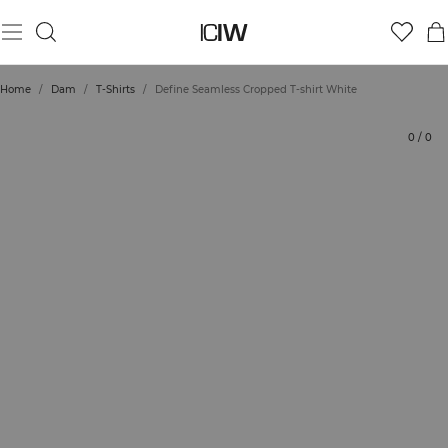
Produkt
Tekniska aspekter
Betyg
Styla med
Home
/
Dam
/
T-Shirts
/
Define Seamless Cropped T-shirt White
0
/
0