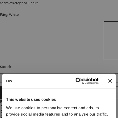
Seamless croppad T-shirt
Färg: White
Storlek
XS
S
M
L
XL
LÄGG I VARUKORGEN
This website uses cookies
Beskrivning
92% Nylon, 8% Spandex
We use cookies to personalise content and ads, to
Optimal andningsförmåga
Four way stretch
Seamless-teknologi
provide social media features and to analyse our traffic.
ICANIWILL-logga
Stilrena tygdetaljer