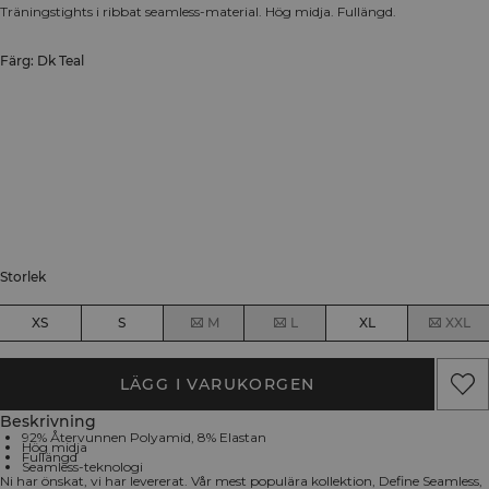
Träningstights i ribbat seamless-material. Hög midja. Fullängd.
Färg: Dk Teal
Storlek
XS
S
M
L
XL
XXL
LÄGG I VARUKORGEN
Beskrivning
92% Återvunnen Polyamid, 8% Elastan
Hög midja
Fullängd
Seamless-teknologi
Ni har önskat, vi har levererat. Vår mest populära kollektion, Define Seamless,