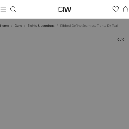
Produkt
Tekniska aspekter
Betyg
Hållbarhet
Styla med
Home
/
Dam
/
Tights & Leggings
/
Ribbed Define Seamless Tights Dk Teal
0
/
0