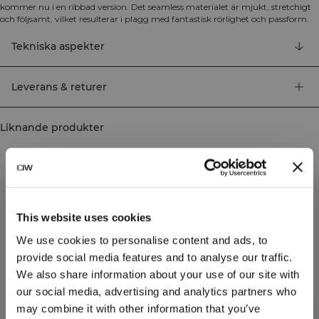
kommer nu i en ribbad version. Det seamless materialet är mjukt, stretchigt
och följsamt, vilket resulterar i plagg med fantastisk rörlighet och passform.
Tights, sport-BH:ar och toppar i flera trendiga färger gör Define Seamless till
det perfekta valet för alla typer av träning. Det stretchiga och hållbara
Tekniska aspekter
materialet med four-way stretch ger optimal rörlighet under träningen. Den
höga midjan säkerställer en perfekt passform, och ICIW-loggan på framsidan
tillsammans med vår SWEATTECH™-teknologi fullbordar designen av dessa
Leverans & returer
fullängdstights. 92% Återvunnen Nylon, 8% Elastan.
Liknande produkter
This website uses cookies
We use cookies to personalise content and ads, to
provide social media features and to analyse our traffic.
We also share information about your use of our site with
our social media, advertising and analytics partners who
may combine it with other information that you’ve