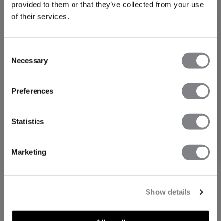
provided to them or that they’ve collected from your use
of their services.
Consent
Necessary
Selection
FÅ 15% RABATT
Preferences
När du prenumererar på vårt nyhetsbrev.
Bli
den första att få reda på nya släpp, erbjudanden
och mycket mer!
Statistics
Prenumerera
Marketing
Show details