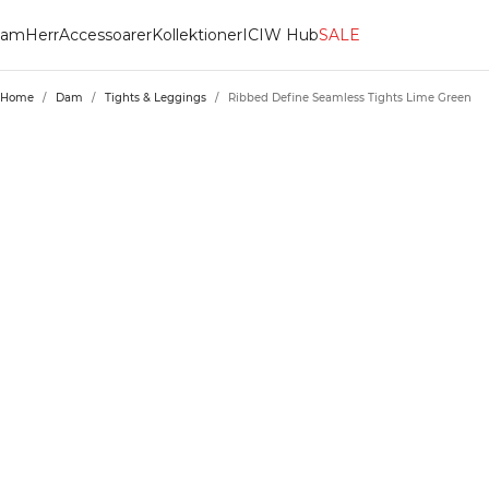
am
Herr
Accessoarer
Kollektioner
ICIW Hub
SALE
Home
/
Dam
/
Tights & Leggings
/
Ribbed Define Seamless Tights Lime Green