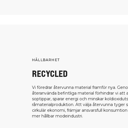
HÅLLBARHET
RECYCLED
Vi föredrar återvunna material framför nya. Gen
återanvända befintliga material förhindrar vi att
soptippar, sparar energi och minskar koldioxiduts
råmaterialproduktion. Att välja återvunna tyger 
cirkulär ekonomi, främjar ansvarsfull konsumtion o
mer hållbar modeindustri.