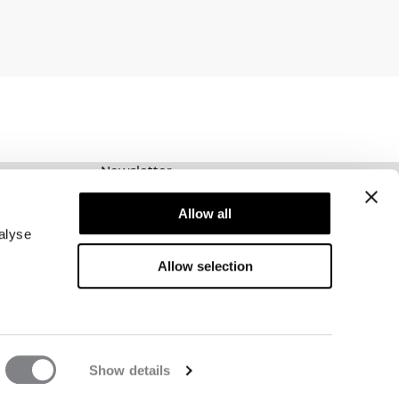
Newsletter
Prenumerera på vårt nyhetsbrev! Få exklusiva
Allow all
erbjudanden, våra senaste nyheter och mycket
mer.
alyse
Allow selection
Show details