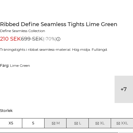
Ribbed Define Seamless Tights Lime Green
Define Seamless Collection
210 SEK
699 SEK
(-70%)
Träningstights i ribbat seamless-material. Hög midja. Fullängd.
Färg:
Lime Green
+
7
Storlek
XS
S
M
L
XL
XXL