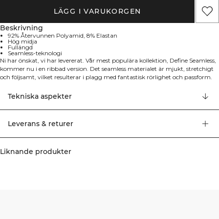
LÄGG I VARUKORGEN
Beskrivning
92% Återvunnen Polyamid, 8% Elastan
Hög midja
Fullängd
Seamless-teknologi
Ni har önskat, vi har levererat. Vår mest populära kollektion, Define Seamless,
kommer nu i en ribbad version. Det seamless materialet är mjukt, stretchigt
och följsamt, vilket resulterar i plagg med fantastisk rörlighet och passform.
Tights, sport-BH:ar och toppar i flera trendiga färger gör Define Seamless till
det perfekta valet för alla typer av träning. Det stretchiga och hållbara
Tekniska aspekter
materialet med four-way stretch ger optimal rörlighet under träningen. Den
höga midjan säkerställer en perfekt passform, och ICIW-loggan på framsidan
tillsammans med vår SWEATTECH™-teknologi fullbordar designen av dessa
Leverans & returer
fullängdstights. 92% Återvunnen Nylon, 8% Elastan.
Liknande produkter