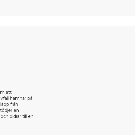
om att
 avfall hamnar på
läpp från
stödjer en
ch bidrar till en