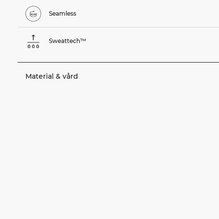
Seamless
Sweattech™
Material & vård