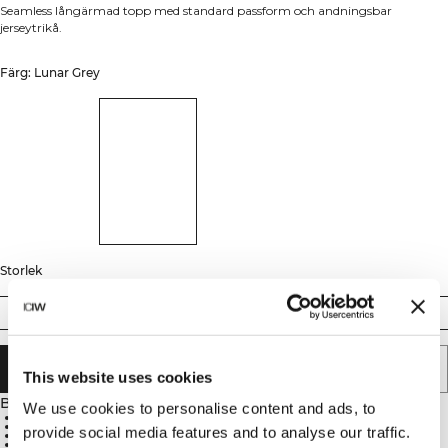
Seamless långärmad topp med standard passform och andningsbar
jerseytrikå.
Färg: Lunar Grey
Storlek
S
M
L
XL
XXL
LÄGG I VARUKORGEN
This website uses cookies
Beskrivning
We use cookies to personalise content and ads, to
Seamless design
Standard passform
provide social media features and to analyse our traffic.
Andningsbar komfort
Jerseytrikå