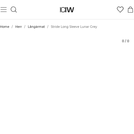
Produkt
Tekniska aspekter
Betyg
Styla med
Home
/
Herr
/
Långärmat
/
Stride Long Sleeve Lunar Grey
0
/
0