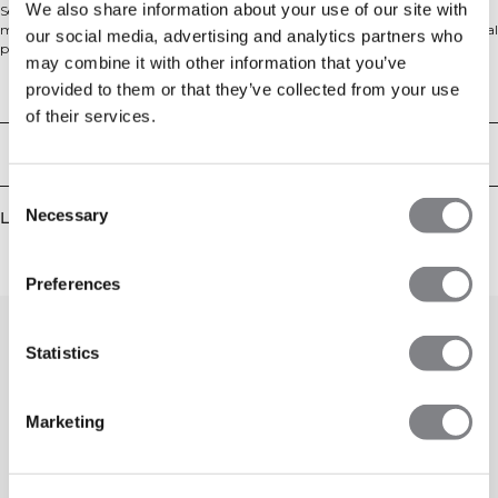
We also share information about your use of our site with
Seamless långärmad topp som kombinerar komfort och prestation. Den
mjuka jerseytrikån andas effektivt och känns skön mot huden, medan normal
our social media, advertising and analytics partners who
passform och standardlängd ger fri rörelse och gör den enkel att bära i lager
may combine it with other information that you’ve
på lager. Perfekt för gymmet, löpning och vardagen. 92% Polyamid, 8%
Elastan.
provided to them or that they’ve collected from your use
Tekniska aspekter
of their services.
Leverans & returer
Consent
Necessary
Liknande produkter
Selection
Preferences
Statistics
Marketing