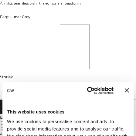
Ärmlös seamless t-shirt med normal passform.
Färg: Lunar Grey
Storlek
S
M
L
XL
XXL
LÄGG I VARUKORGEN
This website uses cookies
Beskrivning
We use cookies to personalise content and ads, to
Ärmlös design
Normal passform
Seamless material
provide social media features and to analyse our traffic.
Andningsbar
Ärmlös träningstopp i mjuk jersey som ger sval komfort och obehindrad
We also share information about your use of our site with