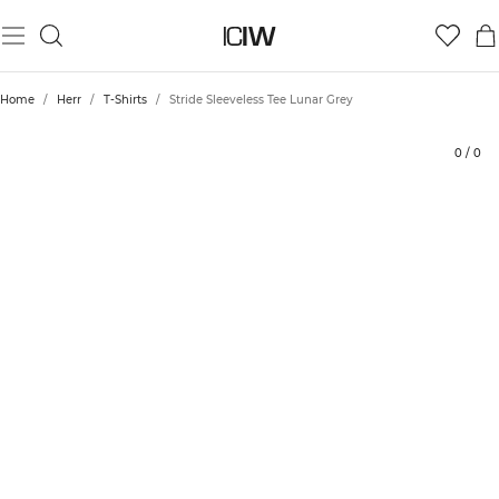
Produkt
Tekniska aspekter
Betyg
Styla med
Home
/
Herr
/
T-Shirts
/
Stride Sleeveless Tee Lunar Grey
0
/
0