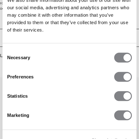
rörelsefrihet. Seamless-konstruktionen minimerar skav under intensiva pass,
our social media, advertising and analytics partners who
och den goda andningsförmågan håller dig bekväm även under varma
dagar. Normal passform och standardlängd gör den lika självklar på gymmet
may combine it with other information that you’ve
som under löprundor.
Tekniska aspekter
provided to them or that they’ve collected from your use
92% Polyamid, 8% Elastan.
of their services.
Leverans & returer
Consent
Liknande produkter
Necessary
Selection
Preferences
Statistics
Marketing